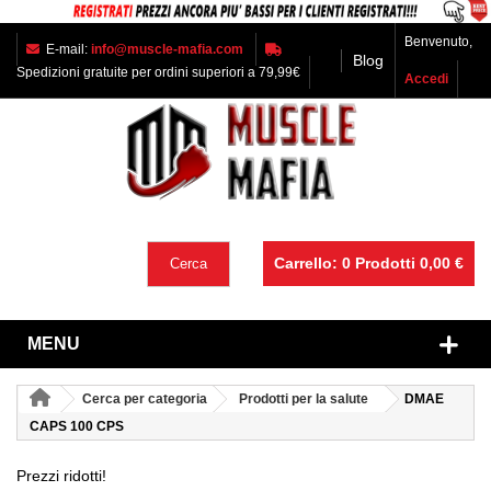
Benvenuto,
E-mail:
info@muscle-mafia.com
Blog
Spedizioni gratuite per ordini superiori a 79,99€
Accedi
Carrello:
0
Prodotti
0,00 €
Cerca
MENU
Cerca per categoria
Prodotti per la salute
DMAE
CAPS 100 CPS
Prezzi ridotti!