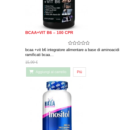
BCAA+VIT B6 – 100 CPR
bcaa +vit b6 integratore alimentare a base di aminoacidi
ramificati bcaa…
15,99 €
Aggiungi al carrello
Più