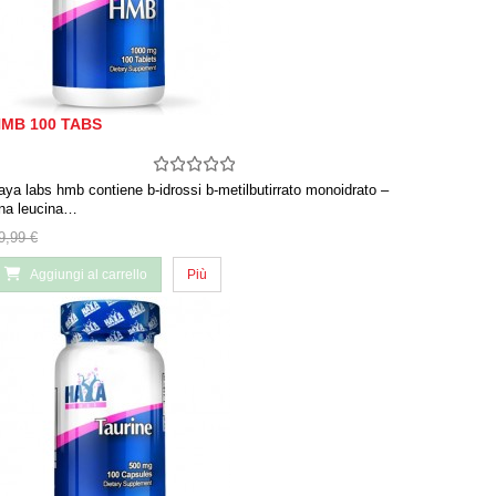
MB 100 TABS
aya labs hmb contiene b-idrossi b-metilbutirrato monoidrato –
na leucina…
9,99 €
Aggiungi al carrello
Più