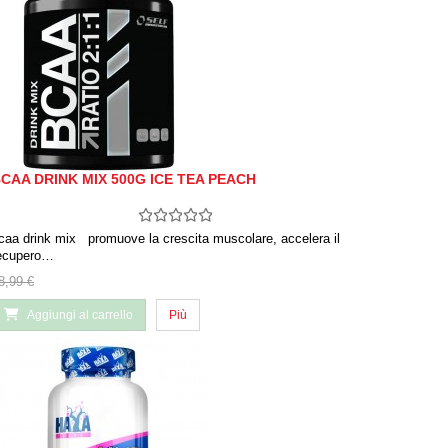
CAA DRINK MIX 500G ICE TEA PEACH
caa drink mix promuove la crescita muscolare, accelera il
ecupero…
8,99 €
Aggiungi al carrello
Più