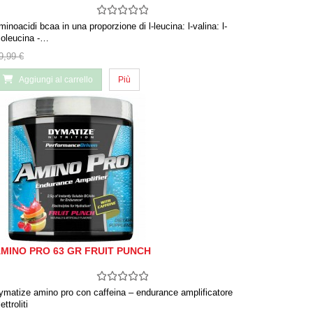
minoacidi bcaa in una proporzione di l-leucina: l-valina: l-
soleucina -…
9,99 €
Aggiungi al carrello
Più
MINO PRO 63 GR FRUIT PUNCH
ymatize amino pro con caffeina – endurance amplificatore
ettroliti