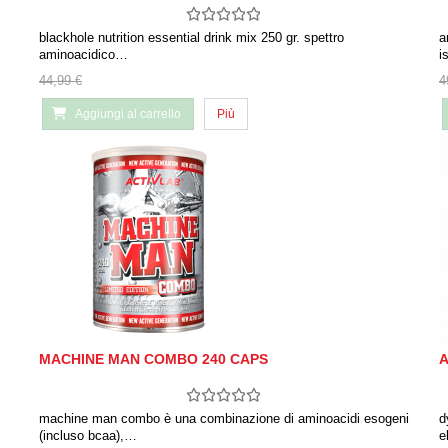
blackhole nutrition essential drink mix 250 gr. spettro
a
aminoacidico…
i
44,99 €
4
Aggiungi al carrello
Più
MACHINE MAN COMBO 240 CAPS
A
machine man combo è una combinazione di aminoacidi esogeni
d
(incluso bcaa),…
el