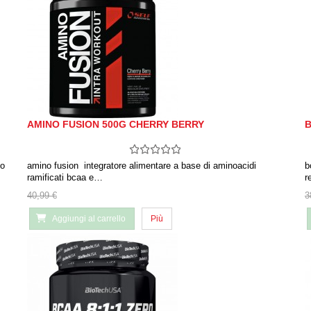
AMINO FUSION 500G CHERRY BERRY
B
to
amino fusion integratore alimentare a base di aminoacidi
b
ramificati bcaa e…
r
40,99 €
3
Aggiungi al carrello
Più