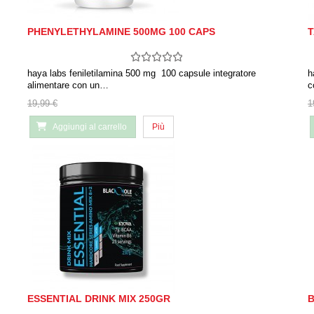
PHENYLETHYLAMINE 500MG 100 CAPS
T
haya labs feniletilamina 500 mg 100 capsule integratore
h
alimentare con un…
c
19,99 €
1
Aggiungi al carrello
Più
ESSENTIAL DRINK MIX 250GR
B