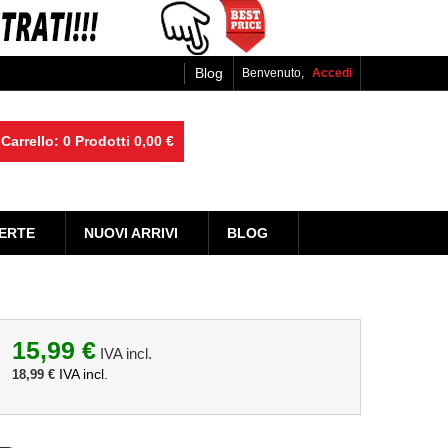
Blog
Benvenuto,
Accedi
Carrello:
0
Prodotti
0,00 €
ERTE
NUOVI ARRIVI
BLOG
15,99 €
IVA incl.
IVA incl.
18,99 €