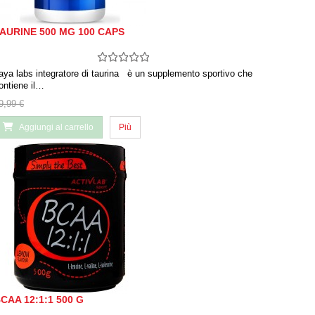
AURINE 500 MG 100 CAPS
aya labs integratore di taurina è un supplemento sportivo che
ontiene il…
9,99 €
Aggiungi al carrello
Più
CAA 12:1:1 500 G