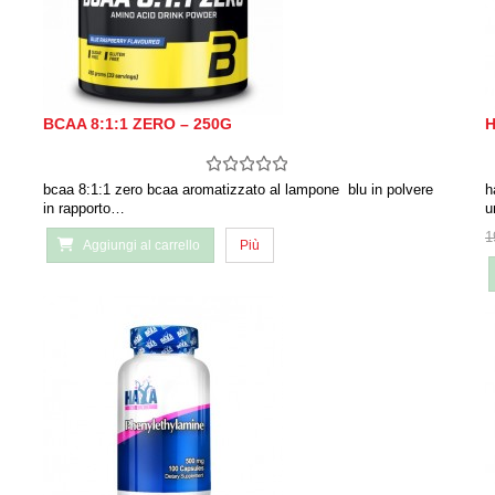
BCAA 8:1:1 ZERO – 250G
H
bcaa 8:1:1 zero bcaa aromatizzato al lampone blu in polvere
h
in rapporto…
u
1
Aggiungi al carrello
Più