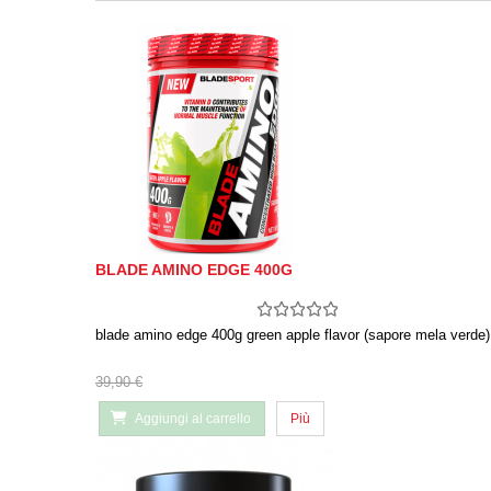
BLADE AMINO EDGE 400G
blade amino edge 400g green apple flavor (sapore mela verde)
39,90 €
Aggiungi al carrello
Più