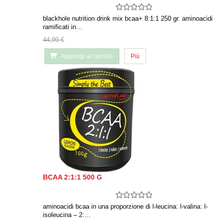
blackhole nutrition drink mix bcaa+ 8:1:1 250 gr. aminoacidi
ramificati in…
44,99 €
Aggiungi al carrello
Più
BCAA 2:1:1 500 G
aminoacidi bcaa in una proporzione di l-leucina: l-valina: l-
isoleucina – 2:…