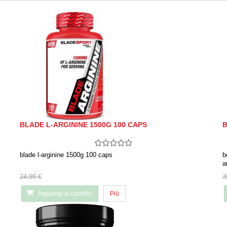
BLADE L-ARGININE 1500G 100 CAPS
B
blade l-arginine 1500g 100 caps
b
a
24,99 €
3
Aggiungi al carrello
Più