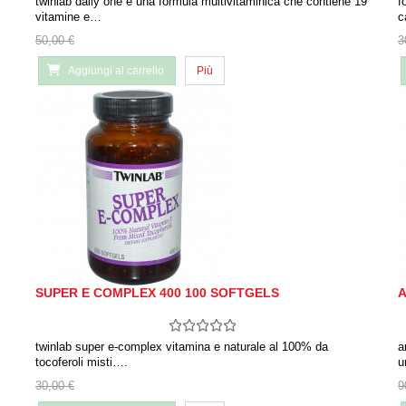
twinlab daily one è una formula multivitaminica che contiene 19
f
vitamine e…
c
50,00 €
3
Aggiungi al carrello
Più
SUPER E COMPLEX 400 100 SOFTGELS
A
twinlab super e-complex vitamina e naturale al 100% da
a
tocoferoli misti….
u
30,00 €
9