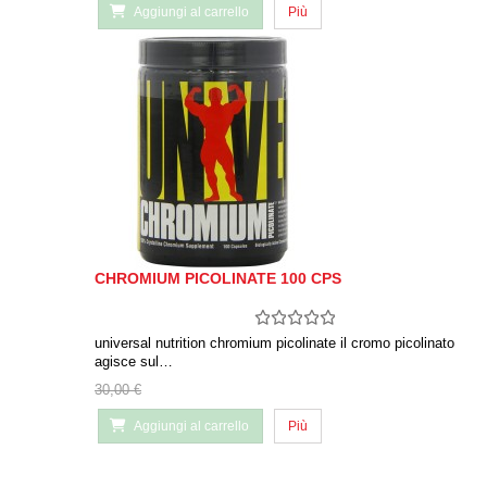
Aggiungi al carrello
Più
CHROMIUM PICOLINATE 100 CPS
universal nutrition chromium picolinate il cromo picolinato
agisce sul…
30,00 €
Aggiungi al carrello
Più