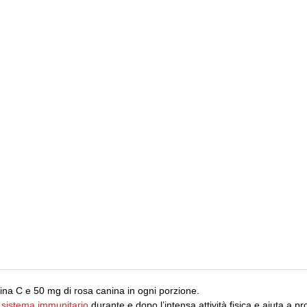
na C e 50 mg di rosa canina in ogni porzione.
l
sistema immunitario
durante e dopo l’intensa attività fisica e aiuta a pr