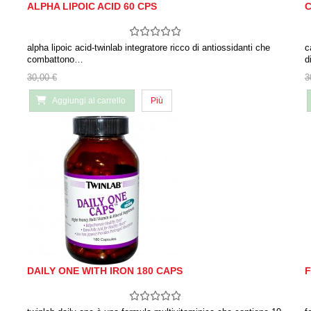
ALPHA LIPOIC ACID 60 CPS
C
alpha lipoic acid-twinlab integratore ricco di antiossidanti che
c
combattono…
d
30,00 €
3
Aggiungi al carrello
Più
DAILY ONE WITH IRON 180 CAPS
F