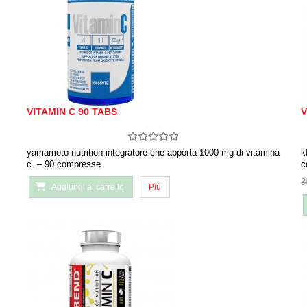
VITAMIN C 90 TABS
V
yamamoto nutrition integratore che apporta 1000 mg di vitamina
k
c. – 90 compresse
c
3
Aggiungi al carrello
Più