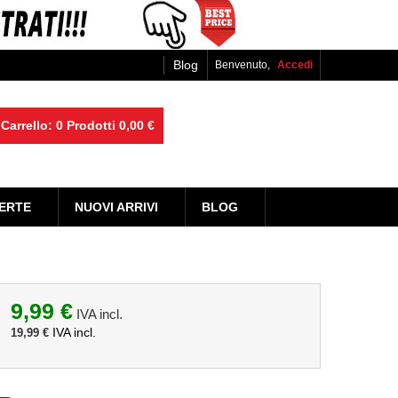
Blog
Benvenuto,
Accedi
Carrello:
0
Prodotti
0,00 €
ERTE
NUOVI ARRIVI
BLOG
9,99 €
IVA incl.
IVA incl.
19,99 €