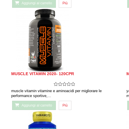
Aggiungi al carrello
Più
MUSCLE VITAMIN 2020- 120CPR
M
muscle vitamin vitamine e aminoacidi per migliorare le
y
performance sportive,…
m
Aggiungi al carrello
Più