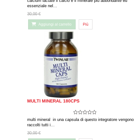
calcium lactate il calcio è il minerale più abbondante ed
essenziale nel…
30,00 €
Aggiungi al carrello
Più
MULTI MINERAL 180CPS
multi mineral in una capsula di questo integratore vengono
raccolti tutti i…
30,00 €