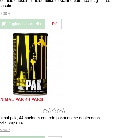
olic acid capsule di acido folico cristalline pure 800 mcg. – 100
apsule
0,00 €
Aggiungi al carrello
Più
NIMAL PAK 44 PAKS
nimal pak, 44 packs in comode porzioni che contengono
ndici capsule…
0,00 €