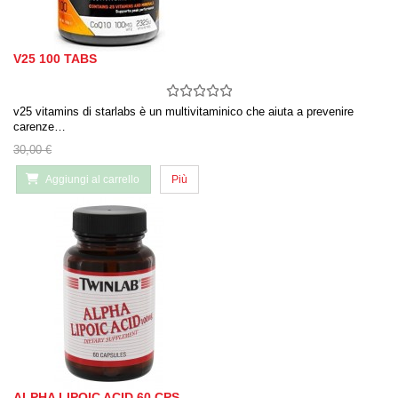
V25 100 TABS
v25 vitamins di starlabs è un multivitaminico che aiuta a prevenire
carenze…
30,00 €
Aggiungi al carrello
Più
ALPHA LIPOIC ACID 60 CPS