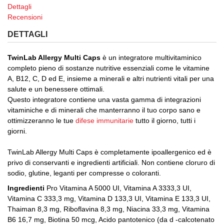
Dettagli
Recensioni
DETTAGLI
TwinLab Allergy Multi Caps
è un integratore multivitaminico
completo pieno di sostanze nutritive essenziali come le vitamine
A, B12, C, D ed E, insieme a minerali e altri nutrienti vitali per una
salute e un benessere ottimali.
Questo integratore contiene una vasta gamma di integrazioni
vitaminiche e di minerali che manterranno il tuo corpo sano e
ottimizzeranno le tue
difese immunitarie
tutto il giorno, tutti i
giorni.
TwinLab Allergy Multi Caps è completamente ipoallergenico ed è
privo di conservanti e ingredienti artificiali. Non contiene cloruro di
sodio, glutine, leganti per compresse o coloranti.
Ingredienti
Pro Vitamina A 5000 UI, Vitamina A 3333,3 UI,
Vitamina C 333,3 mg, Vitamina D 133,3 UI, Vitamina E 133,3 UI,
Thaiman 8,3 mg, Riboflavina 8,3 mg, Niacina 33,3 mg, Vitamina
B6 16,7 mg, Biotina 50 mcg, Acido pantotenico (da d -calcotenato