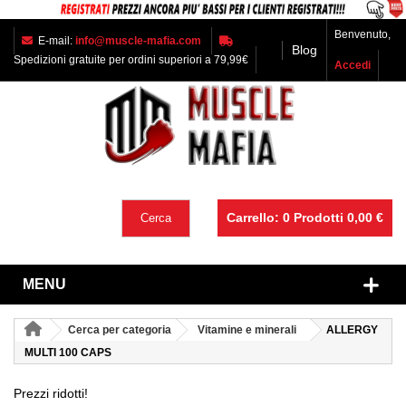
Benvenuto,
E-mail:
info@muscle-mafia.com
Blog
Spedizioni gratuite per ordini superiori a 79,99€
Accedi
Carrello:
0
Prodotti
0,00 €
Cerca
MENU
Cerca per categoria
Vitamine e minerali
ALLERGY
MULTI 100 CAPS
Prezzi ridotti!