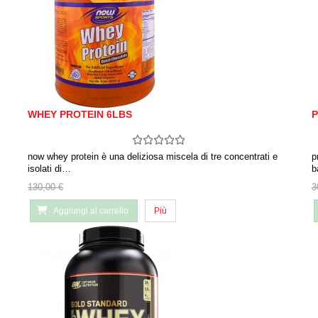
WHEY PROTEIN 6LBS
P
now whey protein è una deliziosa miscela di tre concentrati e
p
isolati di…
b
130,00 €
3
Aggiungi al carrello
Più