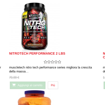
NITROTECH PERFORMANCE 2 LBS
N
r
muscletech nitro tech performance series migliora la crescita
m
della massa…
d
70,00 €
1
Aggiungi al carrello
Più