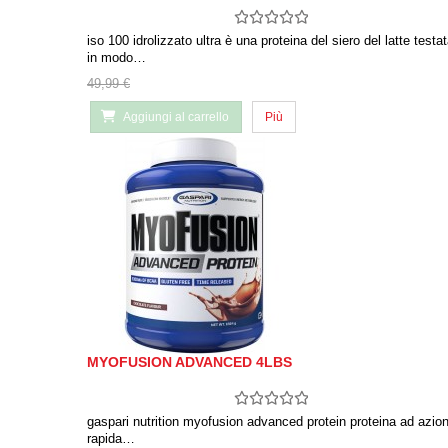
iso 100 idrolizzato ultra è una proteina del siero del latte testa
in modo…
49,99 €
Aggiungi al carrello
Più
MYOFUSION ADVANCED 4LBS
gaspari nutrition myofusion advanced protein proteina ad azio
rapida…