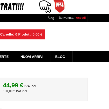
Blog
Benvenuto,
Accedi
Carrello:
0
Prodotti
0,00 €
ERTE
NUOVI ARRIVI
BLOG
44,99 €
IVA incl.
IVA incl.
100,00 €