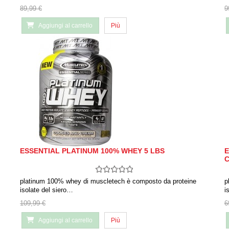
89,99 €
9
Aggiungi al carrello
Più
ESSENTIAL PLATINUM 100% WHEY 5 LBS
E
platinum 100% whey di muscletech è composto da proteine ​​
p
isolate del siero…
i
109,99 €
6
Aggiungi al carrello
Più