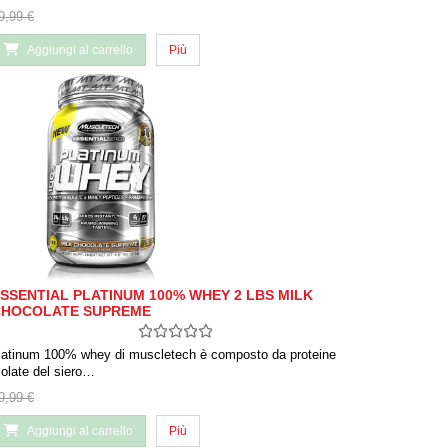
9,99 €
Aggiungi al carrello
Più
SSENTIAL PLATINUM 100% WHEY 2 LBS MILK
CHOCOLATE SUPREME
latinum 100% whey di muscletech è composto da proteine ​​
solate del siero…
9,99 €
Aggiungi al carrello
Più