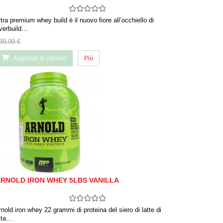
ltra premium whey build è il nuovo fiore all’occhiello di
verbuild…
39,99 €
Aggiungi al carrello
Più
RNOLD IRON WHEY 5LBS VANILLA
rnold iron whey 22 grammi di proteina del siero di latte di
lta…