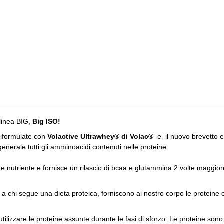
 linea BIG,
Big ISO!
riformulate con
Volactive Ultrawhey® di
Volac®
e il nuovo brevetto 
generale tutti gli amminoacidi contenuti nelle proteine.
e nutriente e fornisce un rilascio di bcaa e glutammina 2 volte maggiore
 a chi segue una dieta proteica, forniscono al nostro corpo le proteine
ilizzare le proteine assunte durante le fasi di sforzo. Le proteine son