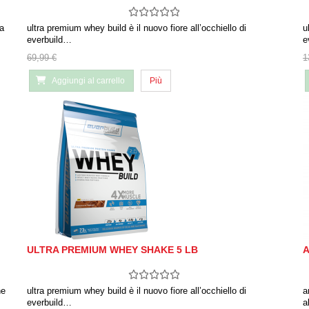
ta
ultra premium whey build è il nuovo fiore all’occhiello di
u
everbuild…
e
69,99 €
1
Aggiungi al carrello
Più
ULTRA PREMIUM WHEY SHAKE 5 LB
A
ne
ultra premium whey build è il nuovo fiore all’occhiello di
a
everbuild…
a