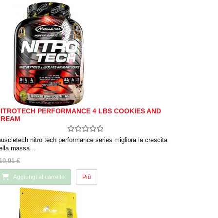
ITROTECH PERFORMANCE 4 LBS COOKIES AND
CREAM
uscletech nitro tech performance series migliora la crescita
ella massa…
19,91 €
Aggiungi al carrello
Più