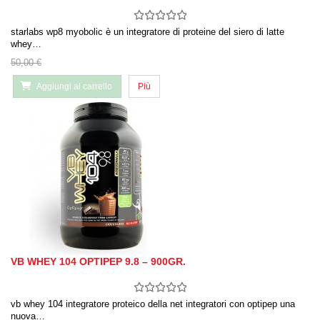
starlabs wp8 myobolic è un integratore di proteine ​​del siero di latte
whey…
50,00 €
Aggiungi al carrello
Più
VB WHEY 104 OPTIPEP 9.8 – 900GR.
vb whey 104 integratore proteico della net integratori con optipep una
nuova…