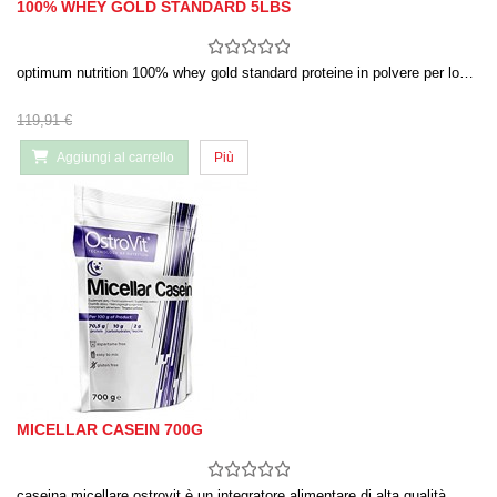
100% WHEY GOLD STANDARD 5LBS
optimum nutrition 100% whey gold standard proteine in polvere per lo…
119,91 €
Aggiungi al carrello
Più
MICELLAR CASEIN 700G
caseina micellare ostrovit è un integratore alimentare di alta qualità