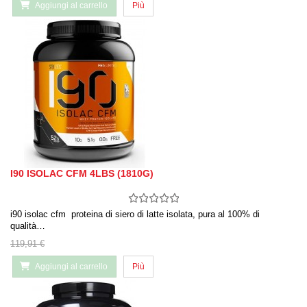
Aggiungi al carrello
Più
I90 ISOLAC CFM 4LBS (1810G)
i90 isolac cfm proteina di siero di latte isolata, pura al 100% di
qualità…
119,91 €
Aggiungi al carrello
Più