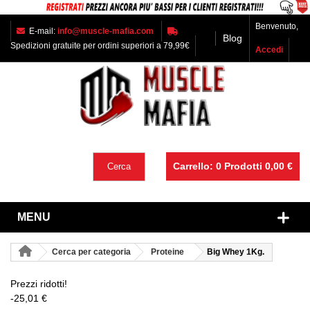
Benvenuto,
E-mail:
info@muscle-mafia.com
Blog
Spedizioni gratuite per ordini superiori a 79,99€
Accedi
Carrello:
0
Prodotti
0,00 €
Cerca
MENU
Cerca per categoria
Proteine
Big Whey 1Kg.
Prezzi ridotti!
-25,01 €