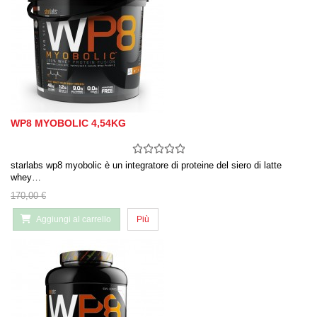
WP8 MYOBOLIC 4,54KG
starlabs wp8 myobolic è un integratore di proteine ​​del siero di latte
whey…
170,00 €
Aggiungi al carrello
Più