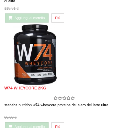
qualità…
119,91 €
Aggiungi al carrello
Più
W74 WHEYCORE 2KG
starlabs nutrition w74 wheycore proteine del siero del latte ultra…
80,00 €
Aggiungi al carrello
Più