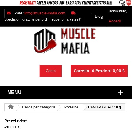
Benvenuto,
E-mail:
info@muscle-mafia.com
Blog
Spedizioni gratuite per ordini superiori a 79,99€
Accedi
Carrello:
0
Prodotti
0,00 €
Cerca
MENU
Cerca per categoria
Proteine
CFM ISO ZERO 1Kg.
Prezzi ridotti!
-40,01 €