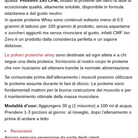
qualità
Provon® 295 CFM,
isolato di proteine ​​del siero di latte di
eccezionale qualità, altamente solubile, disponibile in formula
istantanea e dal gusto neutro.
In queste proteine Whey sono contenuti soltanto meno di 0,5
grammi di lattosio per 100 grammi di prodotto, senza aspartame
o zuccheri aggiunti ma senza rinunciare al gusto, infatti CMF Iso
Zero è un prodotto dalla consistenza perfetta e un sapore
delizioso.
Le polveri proteiche whey
sono destinate ad ogni atleta e a chi
segue una dieta proteica, forniscono al nostro corpo le proteine
che non riusciamo ad ottenere tramite la normale alimentazione.
Se consumate prima dell’allenamento i muscoli possono utilizzare
le proteine assunte durante le fasi di sforzo. Le proteine sono
fondamentali mattoni per la buona costruzione del muscolo e per
il mantenimento ottimale della massa muscolare.
Modalità d’uso:
Aggiungere 30 g (1 misurino) a 100 ml di acqua.
Prendere 1-3 porzioni al giorno: al risveglio, dopo l’allenamento o
prima di andare a letto
Recensioni
Ancora nessuna recensione da parte degli utenti.