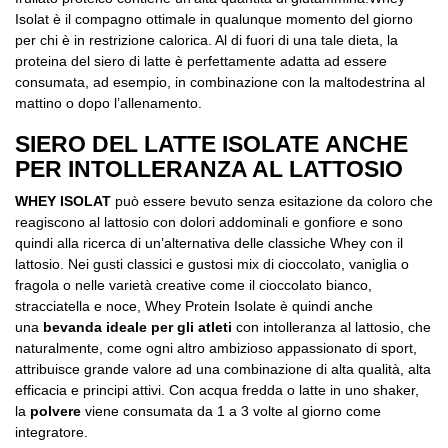
Isolat è il compagno ottimale in qualunque momento del giorno
per chi è in restrizione calorica. Al di fuori di una tale dieta, la
proteina del siero di latte è perfettamente adatta ad essere
consumata, ad esempio, in combinazione con la maltodestrina al
mattino o dopo l’allenamento.
SIERO DEL LATTE ISOLATE ANCHE
PER INTOLLERANZA AL LATTOSIO
WHEY ISOLAT
può essere bevuto senza esitazione da coloro che
reagiscono al lattosio con dolori addominali e gonfiore e sono
quindi alla ricerca di un’alternativa delle classiche Whey con il
lattosio. Nei gusti classici e gustosi mix di cioccolato, vaniglia o
fragola o nelle varietà creative come il cioccolato bianco,
stracciatella e noce, Whey Protein Isolate è quindi anche
una
bevanda ideale per gli atleti
con intolleranza al lattosio, che
naturalmente, come ogni altro ambizioso appassionato di sport,
attribuisce grande valore ad una combinazione di alta qualità, alta
efficacia e principi attivi. Con acqua fredda o latte in uno shaker,
la
polvere
viene consumata da 1 a 3 volte al giorno come
integratore.