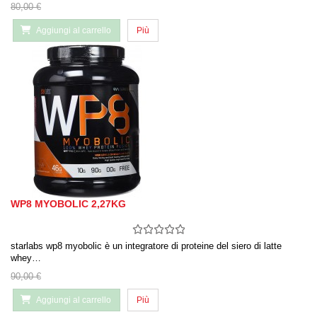
80,00 €
Aggiungi al carrello
Più
WP8 MYOBOLIC 2,27KG
starlabs wp8 myobolic è un integratore di proteine ​​del siero di latte
whey…
90,00 €
Aggiungi al carrello
Più