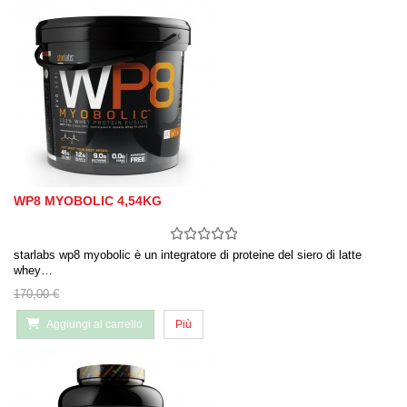
WP8 MYOBOLIC 4,54KG
starlabs wp8 myobolic è un integratore di proteine ​​del siero di latte
whey…
170,00 €
Aggiungi al carrello
Più