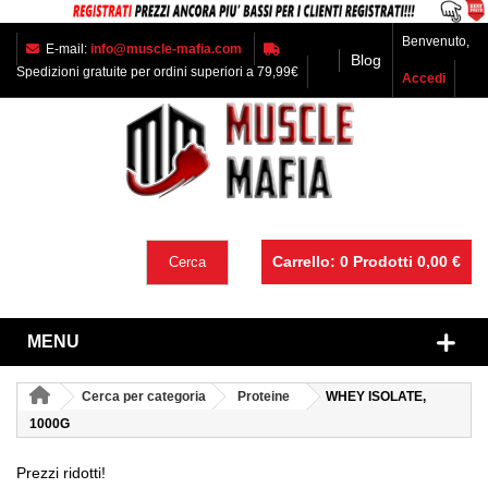
Benvenuto,
E-mail:
info@muscle-mafia.com
Blog
Spedizioni gratuite per ordini superiori a 79,99€
Accedi
Carrello:
0
Prodotti
0,00 €
Cerca
MENU
Cerca per categoria
Proteine
WHEY ISOLATE,
1000G
Prezzi ridotti!