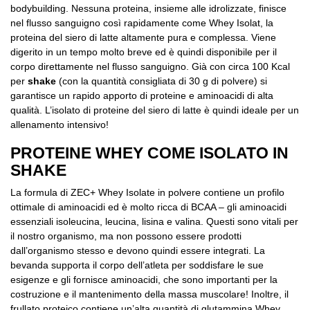
bodybuilding. Nessuna proteina, insieme alle idrolizzate, finisce
nel flusso sanguigno così rapidamente come Whey Isolat, la
proteina del siero di latte altamente pura e complessa. Viene
digerito in un tempo molto breve ed è quindi disponibile per il
corpo direttamente nel flusso sanguigno. Già con circa 100 Kcal
per
shake
(con la quantità consigliata di 30 g di polvere) si
garantisce un rapido apporto di proteine e aminoacidi di alta
qualità. L’isolato di proteine del siero di latte è quindi ideale per un
allenamento intensivo!
PROTEINE WHEY COME ISOLATO IN
SHAKE
La formula di ZEC+ Whey Isolate in polvere contiene un profilo
ottimale di aminoacidi ed è molto ricca di BCAA – gli aminoacidi
essenziali isoleucina, leucina, lisina e valina. Questi sono vitali per
il nostro organismo, ma non possono essere prodotti
dall’organismo stesso e devono quindi essere integrati. La
bevanda supporta il corpo dell’atleta per soddisfare le sue
esigenze e gli fornisce aminoacidi, che sono importanti per la
costruzione e il mantenimento della massa muscolare! Inoltre, il
frullato proteico contiene un’alta quantità di glutammina.Whey