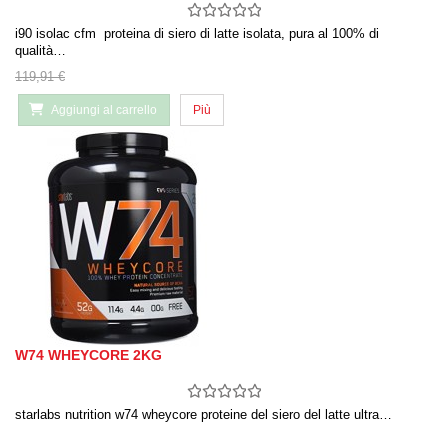
i90 isolac cfm proteina di siero di latte isolata, pura al 100% di
qualità…
119,91 €
Aggiungi al carrello
Più
W74 WHEYCORE 2KG
starlabs nutrition w74 wheycore proteine del siero del latte ultra…