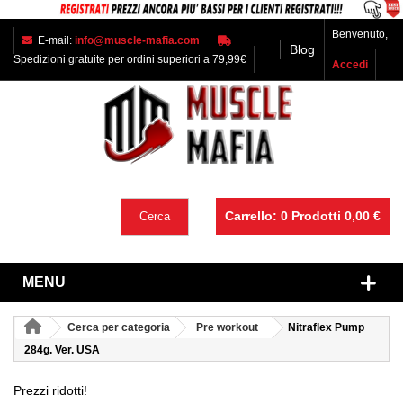
Benvenuto,
E-mail:
info@muscle-mafia.com
Blog
Spedizioni gratuite per ordini superiori a 79,99€
Accedi
Carrello:
0
Prodotti
0,00 €
Cerca
MENU
Cerca per categoria
Pre workout
Nitraflex Pump
284g. Ver. USA
Prezzi ridotti!