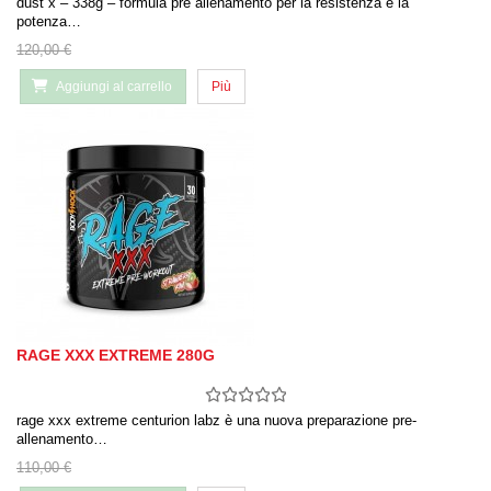
dust x – 338g – formula pre allenamento per la resistenza e la
potenza…
120,00 €
Aggiungi al carrello
Più
RAGE XXX EXTREME 280G
rage xxx extreme centurion labz è una nuova preparazione pre-
allenamento…
110,00 €