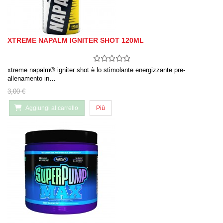
XTREME NAPALM IGNITER SHOT 120ML
xtreme napalm® igniter shot è lo stimolante energizzante pre-
allenamento in…
3,00 €
Aggiungi al carrello
Più