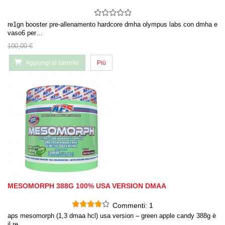
re1gn booster pre-allenamento hardcore dmha olympus labs con dmha e
vaso6 per…
100,00 €
Aggiungi al carrello
Più
MESOMORPH 388G 100% USA VERSION DMAA
Commenti:
1
aps mesomorph (1,3 dmaa hcl) usa version – green apple candy 388g è
il re…