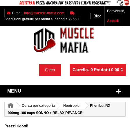
Benvenuto,
E-mail:
info@muscle-mafia.com
Blog
Spedizioni gratuite per ordini superiori a 79,99€
Accedi
Carrello:
0
Prodotti
0,00 €
Cerca
MENU
Cerca per categoria
Nootropici
Phenibut RX
900mg 100 caps SONNO + RELAX REVANGE
Prezzi ridotti!