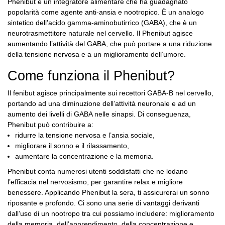
Phenibut è un integratore alimentare che ha guadagnato
popolarità come agente anti-ansia e nootropico. È un analogo
sintetico dell’acido gamma-aminobutirrico (GABA), che è un
neurotrasmettitore naturale nel cervello. Il Phenibut agisce
aumentando
l’attività del GABA, che può portare a una riduzione
della tensione nervosa e a un miglioramento dell’umore.
Come funziona il Phenibut?
Il fenibut agisce principalmente sui recettori GABA-B nel cervello,
portando ad una diminuzione dell’attività neuronale e ad un
aumento dei livelli di GABA nelle sinapsi. Di conseguenza,
Phenibut può contribuire a:
ridurre la tensione nervosa e l’ansia sociale,
migliorare il sonno e il rilassamento,
aumentare la concentrazione e la memoria.
Phenibut conta numerosi utenti soddisfatti che ne lodano
l’efficacia nel nervosismo, per garantire relax e migliore
benessere. Applicando Phenibut la sera, ti assicurerai un sonno
riposante e profondo. Ci sono una serie di vantaggi derivanti
dall’uso di un nootropo tra cui possiamo includere: miglioramento
della memoria, dell’apprendimento, della concentrazione e