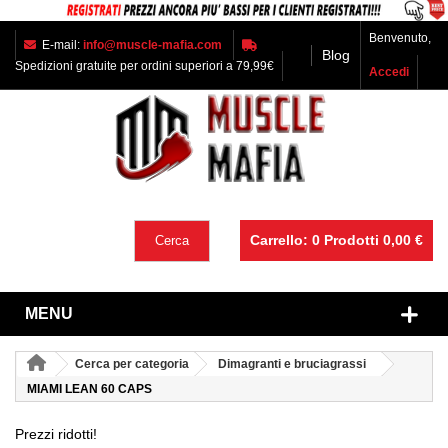
Benvenuto,
E-mail:
info@muscle-mafia.com
Blog
Spedizioni gratuite per ordini superiori a 79,99€
Accedi
Carrello:
0
Prodotti
0,00 €
Cerca
MENU
Cerca per categoria
Dimagranti e bruciagrassi
MIAMI LEAN 60 CAPS
Prezzi ridotti!