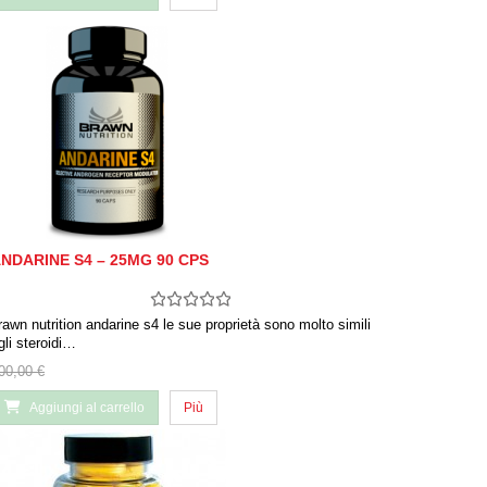
NDARINE S4 – 25MG 90 CPS
rawn nutrition andarine s4 le sue proprietà sono molto simili
gli steroidi…
00,00 €
Aggiungi al carrello
Più