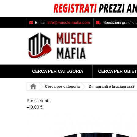
E-mail:
info@muscle-mafia.com
Spedizioni gratuite p
CERCA PER CATEGORIA
CERCA PER OBIET
Cerca per categoria
Dimagranti e bruciagrassi
Prezzi ridotti!
-40,00 €