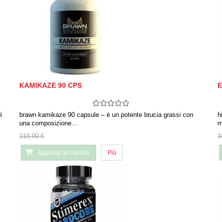
KAMIKAZE 90 CPS
E
i
brawn kamikaze 90 capsule – è un potente brucia grassi con
h
una composizione…
m
110,00 €
1
Aggiungi al carrello
Più