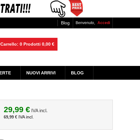
Blog
Benvenuto,
Accedi
Carrello:
0
Prodotti
0,00 €
ERTE
NUOVI ARRIVI
BLOG
29,99 €
IVA incl.
IVA incl.
69,99 €