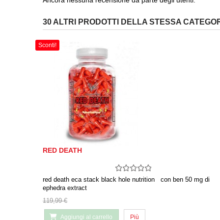
Ancora nessuna recensione da parte degli utenti.
30 ALTRI PRODOTTI DELLA STESSA CATEGOR
Sconti!
RED DEATH
red death eca stack black hole nutrition con ben 50 mg di
ephedra extract
119,99 €
Aggiungi al carrello
Più