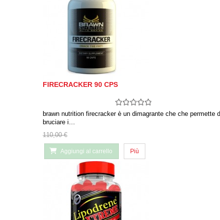
FIRECRACKER 90 CPS
brawn nutrition firecracker è un dimagrante che che permette d
bruciare i…
110,00 €
Aggiungi al carrello
Più