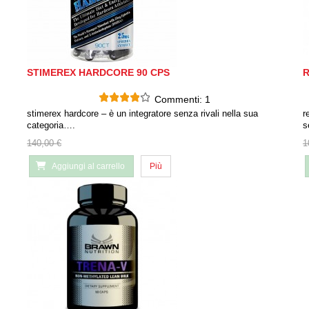
STIMEREX HARDCORE 90 CPS
R
Commenti:
1
stimerex hardcore – è un integratore senza rivali nella sua
r
categoria….
s
140,00 €
1
Aggiungi al carrello
Più