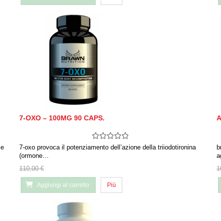
7-OXO – 100MG 90 CAPS.
A
 e
7-oxo provoca il potenziamento dell’azione della triiodotironina
b
(ormone…
a
110,00 €
1
Aggiungi al carrello
Più