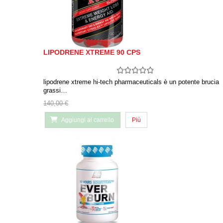
LIPODRENE XTREME 90 CPS
lipodrene xtreme hi-tech pharmaceuticals è un potente brucia
grassi…
140,00 €
Aggiungi al carrello
Più