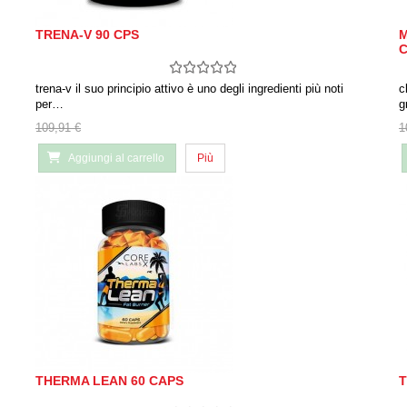
TRENA-V 90 CPS
M
trena-v il suo principio attivo è uno degli ingredienti più noti
c
per…
g
109,91 €
1
Aggiungi al carrello
Più
THERMA LEAN 60 CAPS
T