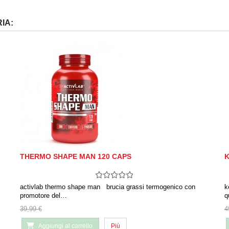
IA:
THERMO SHAPE MAN 120 CAPS
K
activlab thermo shape man brucia grassi termogenico con
k
promotore del…
q
39,99 €
4
Aggiungi al carrello
Più