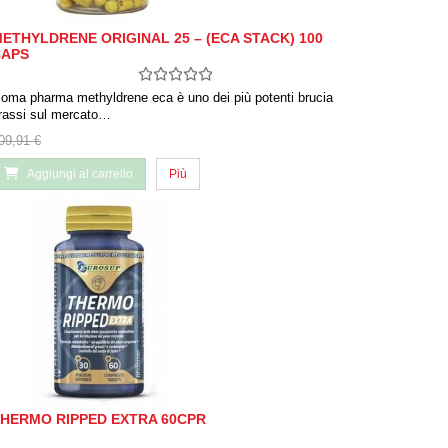
ETHYLDRENE ORIGINAL 25 – (ECA STACK) 100
CAPS
loma pharma methyldrene eca è uno dei più potenti brucia
rassi sul mercato…
09,91 €
Aggiungi al carrello
Più
HERMO RIPPED EXTRA 60CPR