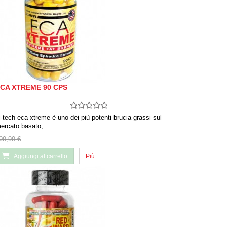
CA XTREME 90 CPS
i-tech eca xtreme è uno dei più potenti brucia grassi sul
ercato basato,…
09,99 €
Aggiungi al carrello
Più