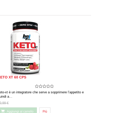
ETO XT 60 CPS
eto-xt è un integratore che serve a sopprimere l’appetito e
uindi a…
9,99 €
Aggiungi al carrello
Più