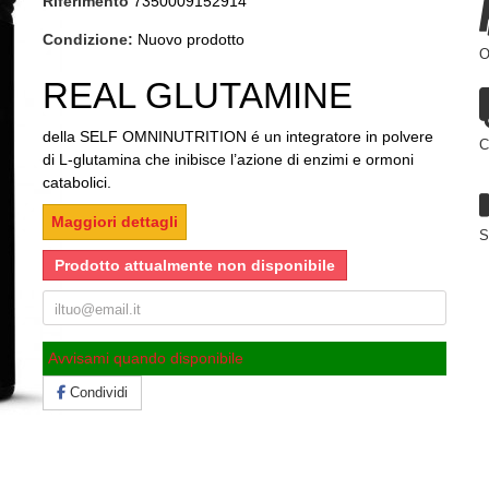
Riferimento
7350009152914
Condizione:
Nuovo prodotto
O
REAL GLUTAMINE
della SELF OMNINUTRITION é un integratore in polvere
C
di L-glutamina che inibisce l’azione di enzimi e ormoni
catabolici.
Maggiori dettagli
S
Prodotto attualmente non disponibile
Avvisami quando disponibile
Condividi