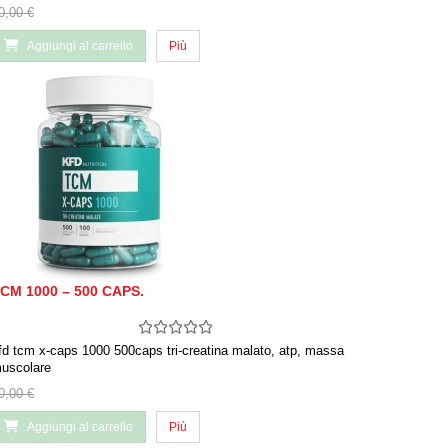
0,00 €
Aggiungi al carrello
Più
CM 1000 – 500 CAPS.
fd tcm x-caps 1000 500caps tri-creatina malato, atp, massa
uscolare
0,00 €
Aggiungi al carrello
Più