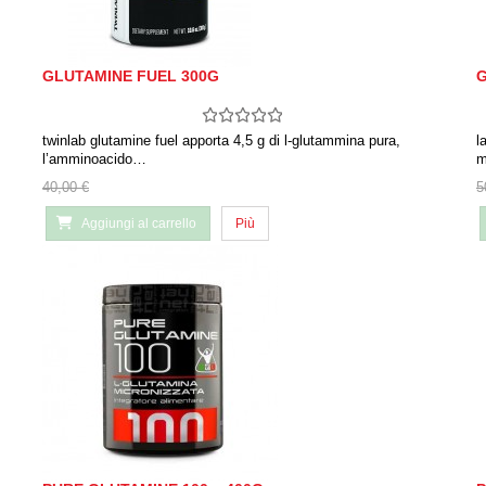
GLUTAMINE FUEL 300G
G
twinlab glutamine fuel apporta 4,5 g di l-glutammina pura,
l
l’amminoacido…
m
40,00 €
5
Aggiungi al carrello
Più