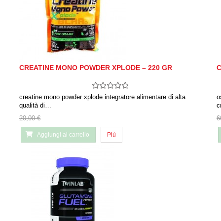
CREATINE MONO POWDER XPLODE – 220 GR
C
creatine mono powder xplode integratore alimentare di alta
o
qualità di…
c
20,00 €
6
Aggiungi al carrello
Più