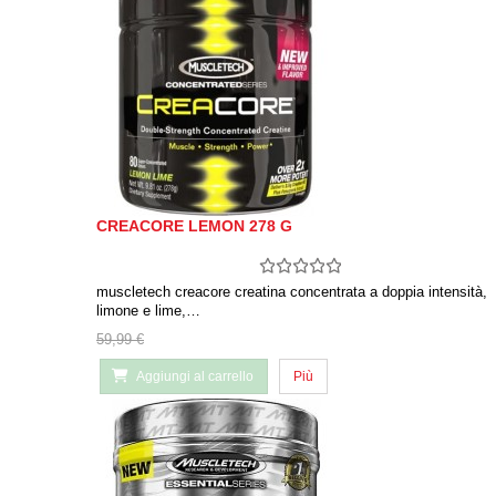
CREACORE LEMON 278 G
muscletech creacore creatina concentrata a doppia intensità,
limone e lime,…
59,99 €
Aggiungi al carrello
Più