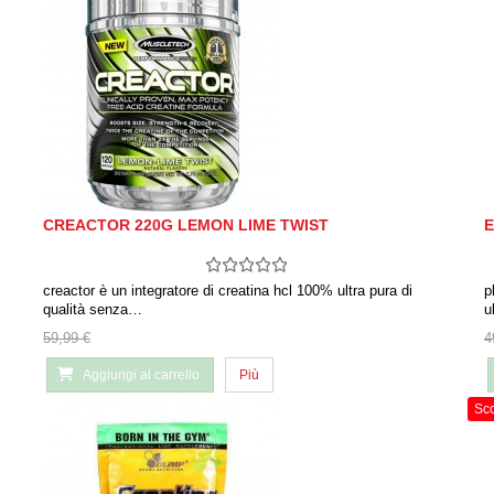
CREACTOR 220G LEMON LIME TWIST
E
creactor è un integratore di creatina hcl 100% ultra pura di
p
qualità senza…
u
59,99 €
4
Aggiungi al carrello
Più
Sco