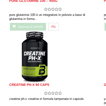
PURE GLUTAMINE 100 – 400G
P
pure glutamine 100 è un integratore in polvere a base di
p
glutamina in forma…
m
Aggiungi al carrello
Più
CREATINE PH-X 90 CAPS
G
creatina ph-x creatina in formula tamponata in capsule.
y
p