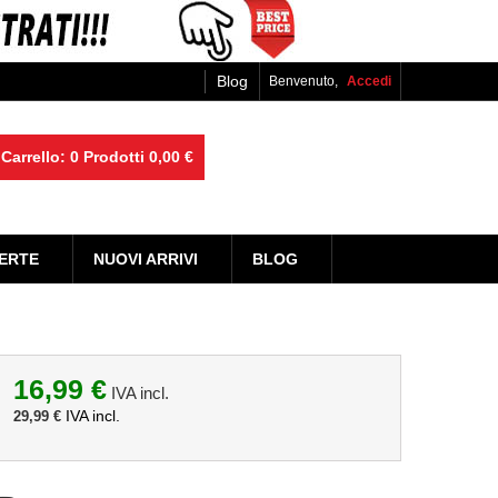
Blog
Benvenuto,
Accedi
Carrello:
0
Prodotti
0,00 €
ERTE
NUOVI ARRIVI
BLOG
16,99 €
IVA incl.
IVA incl.
29,99 €