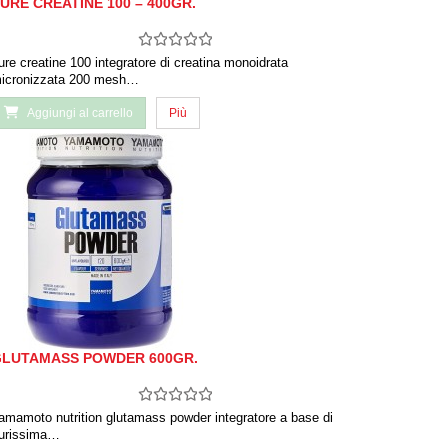
URE CREATINE 100 – 400GR.
ure creatine 100 integratore di creatina monoidrata
icronizzata 200 mesh…
Aggiungi al carrello
Più
LUTAMASS POWDER 600GR.
amamoto nutrition glutamass powder integratore a base di
urissima…