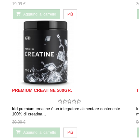
19,99 €
3
Aggiungi al carrello
Più
PREMIUM CREATINE 500GR.
T
kfd premium creatine è un integratore alimentare contenente
k
100% di creatina…
m
30,00 €
5
Aggiungi al carrello
Più