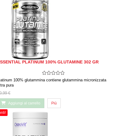
SSENTIAL PLATINUM 100% GLUTAMINE 302 GR
latinum 100% glutammina contiene glutammina micronizzata
ltra pura
9,99 €
Aggiungi al carrello
Più
nti!