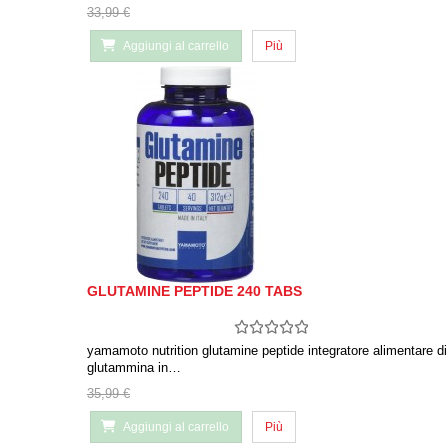
33,99 €
Aggiungi al carrello
Più
GLUTAMINE PEPTIDE 240 TABS
yamamoto nutrition glutamine peptide integratore alimentare di
glutammina in…
35,99 €
Aggiungi al carrello
Più