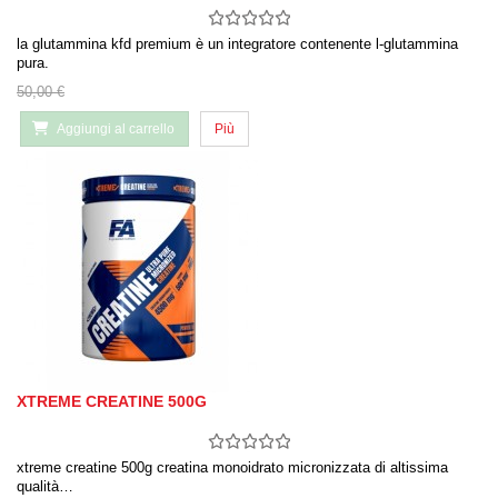
la glutammina kfd premium è un integratore contenente l-glutammina
pura.
50,00 €
Aggiungi al carrello
Più
XTREME CREATINE 500G
xtreme creatine 500g creatina monoidrato micronizzata di altissima
qualità…