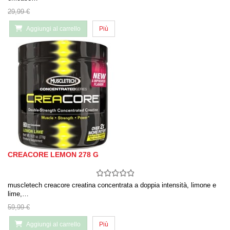
29,99 €
Aggiungi al carrello
Più
CREACORE LEMON 278 G
muscletech creacore creatina concentrata a doppia intensità, limone e
lime,…
59,99 €
Aggiungi al carrello
Più