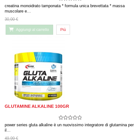
creatina monoidrato tamponata * formula unica brevettata * massa
muscolare e…
30,00 €
Aggiungi al carrello
Più
GLUTAMINE ALKALINE 100GR
power series gluta alkaline è un nuovissimo integratore di glutamina per
il…
49,99 €