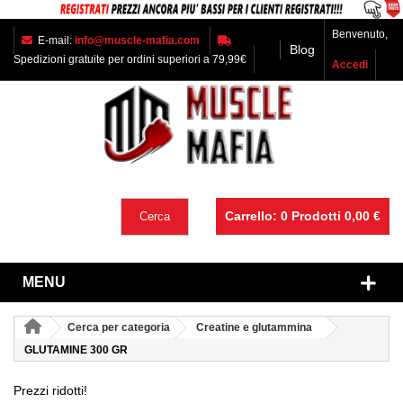
Benvenuto,
E-mail:
info@muscle-mafia.com
Blog
Spedizioni gratuite per ordini superiori a 79,99€
Accedi
Carrello:
0
Prodotti
0,00 €
Cerca
MENU
Cerca per categoria
Creatine e glutammina
GLUTAMINE 300 GR
Prezzi ridotti!