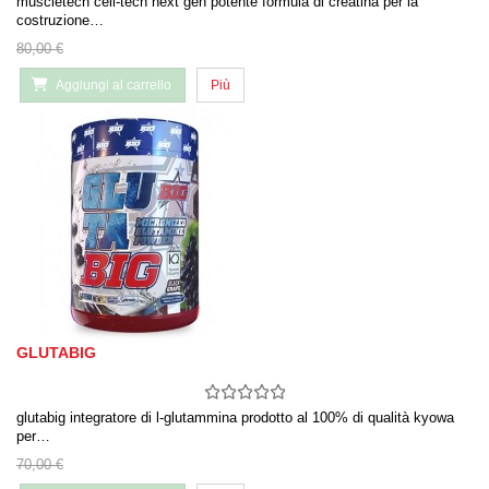
muscletech cell-tech next gen potente formula di creatina per la
costruzione…
80,00 €
Aggiungi al carrello
Più
GLUTABIG
glutabig integratore di l-glutammina prodotto al 100% di qualità kyowa
per…
70,00 €