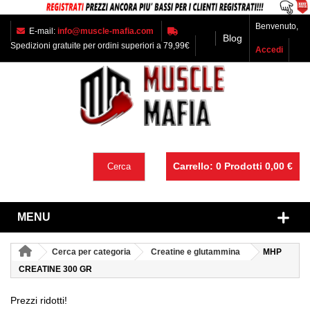
Benvenuto,
E-mail:
info@muscle-mafia.com
Blog
Spedizioni gratuite per ordini superiori a 79,99€
Accedi
Carrello:
0
Prodotti
0,00 €
Cerca
MENU
Cerca per categoria
Creatine e glutammina
MHP
CREATINE 300 GR
Prezzi ridotti!