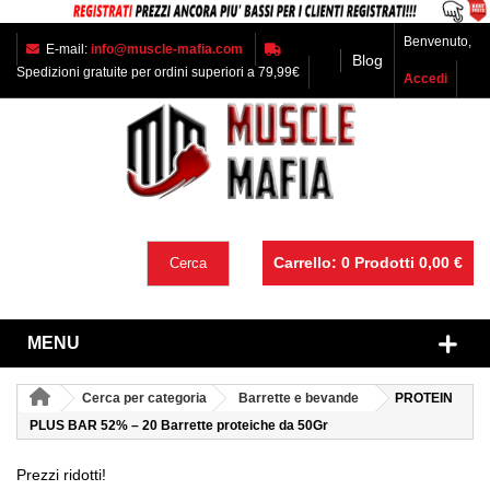
Benvenuto,
E-mail:
info@muscle-mafia.com
Blog
Spedizioni gratuite per ordini superiori a 79,99€
Accedi
Carrello:
0
Prodotti
0,00 €
Cerca
MENU
Cerca per categoria
Barrette e bevande
PROTEIN
PLUS BAR 52% – 20 Barrette proteiche da 50Gr
Prezzi ridotti!