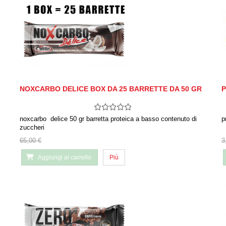
NOXCARBO DELICE BOX DA 25 BARRETTE DA 50 GR
P
noxcarbo delice 50 gr barretta proteica a basso contenuto di
p
zuccheri
65,00 €
3
Aggiungi al carrello
Più