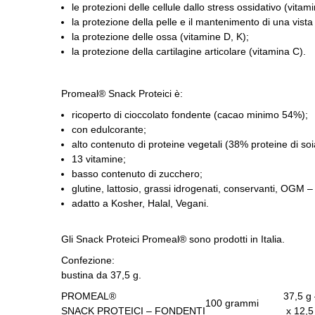
le protezioni delle cellule dallo stress ossidativo (vita
la protezione della pelle e il mantenimento di una vist
la protezione delle ossa (vitamine D, K);
la protezione della cartilagine articolare (vitamina C).
Promeal® Snack Proteici
è:
ricoperto di cioccolato fondente (cacao minimo 54%);
con edulcorante;
alto contenuto di proteine ​​vegetali (38% proteine ​​di soi
13 vitamine;
basso contenuto di zucchero;
glutine, lattosio, grassi idrogenati, conservanti, OGM
adatto a Kosher, Halal, Vegani.
Gli Snack Proteici Promeal®
sono prodotti in Italia.
Confezione:
bustina da 37,5 g.
PROMEAL®
37,5 g
100 grammi
SNACK PROTEICI – FONDENTI
x 12,5 