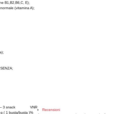
mine B1,B2,B6,C, E);
a normale (vitamina A);
a);
 – SENZA;
 – 3 snack
VNR
Recensioni
g ( 1 busta/busta )
%