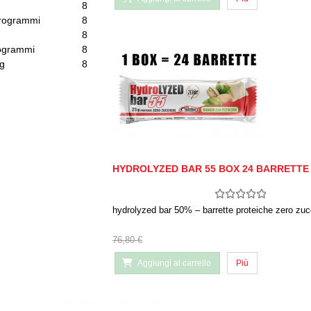
g
8
crogrammi
8
g
8
rogrammi
8
mg
8
HYDROLYZED BAR 55 BOX 24 BARRETTE
hydrolyzed bar 50% – barrette proteiche zero zuc
76,80 €
Aggiungi al carrello
Più