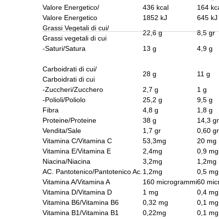
Valore Energetico/
436 kcal
164 kc
Valore Energetico
1852 kJ
645 k
Grassi Vegetali di cui/
22,6 g
8,5 
Grassi vegetali di cui
-Saturi/Satura
13 g
4,9
Carboidrati di cui/
28 g
11 g
Carboidrati di cui
-Zuccheri/Zucchero
2,7 g
1 g
-Polioli/Poliolo
25,2 g
9,5 g
Fibra
4,8 g
1,8 g
Proteine/Proteine
38 g
14,3 
Vendita/Sale
1,7 gr
0,60
Vitamina C/Vitamina C
53,3mg
20 m
Vitamina E/Vitamina E
2,4mg
0,9 
Niacina/Niacina
3,2mg
1,2m
AC.
Pantotenico/Pantotenico Ac.
1,2mg
0,5 m
Vitamina A/Vitamina A
160 microgrammi
60 mi
Vitamina D/Vitamina D
1 mg
0,4 m
Vitamina B6/Vitamina B6
0,32 mg
0,1 m
Vitamina B1/Vitamina B1
0,22mg
0,1 m