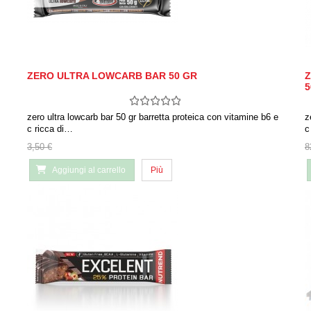
ZERO ULTRA LOWCARB BAR 50 GR
Z
5
zero ultra lowcarb bar 50 gr barretta proteica con vitamine b6 e
z
c ricca di…
c
3,50 €
8
Aggiungi al carrello
Più