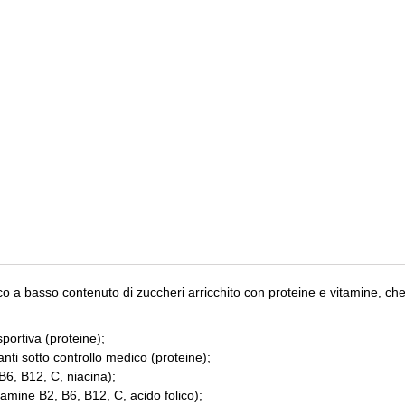
so contenuto di zuccheri arricchito con proteine ​​e vitamine, che 
sportiva (proteine);
ti sotto controllo medico (proteine);
6, B12, C, niacina);
tamine B2, B6, B12, C, acido folico);