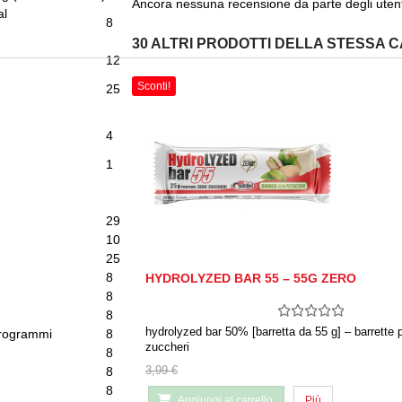
Ancora nessuna recensione da parte degli utent
al
8
J
30 ALTRI PRODOTTI DELLA STESSA 
gr
12
Sconti!
 g
25
4
1
gr
29
 gr
10
g
25
mg
8
HYDROLYZED BAR 55 – 55G ZERO
g
8
g
8
hydrolyzed bar 50% [barretta da 55 g] – barrette 
crogrammi
8
zuccheri
g
8
3,99 €
g
8
g
8
Aggiungi al carrello
Più