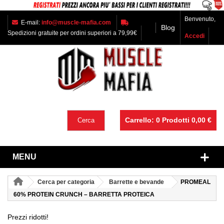
Benvenuto,
E-mail:
info@muscle-mafia.com
Blog
Spedizioni gratuite per ordini superiori a 79,99€
Accedi
Carrello:
0
Prodotti
0,00 €
Cerca
MENU
Cerca per categoria
Barrette e bevande
PROMEAL
60% PROTEIN CRUNCH – BARRETTA PROTEICA
Prezzi ridotti!