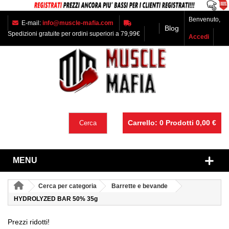
Benvenuto,
E-mail:
info@muscle-mafia.com
Blog
Spedizioni gratuite per ordini superiori a 79,99€
Accedi
Carrello:
0
Prodotti
0,00 €
Cerca
MENU
Cerca per categoria
Barrette e bevande
HYDROLYZED BAR 50% 35g
Prezzi ridotti!