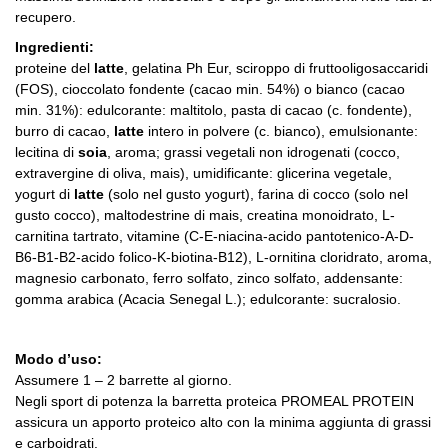
recupero.
Ingredienti:
proteine del
latte
, gelatina Ph Eur, sciroppo di fruttooligosaccaridi
(FOS), cioccolato fondente (cacao min. 54%) o bianco (cacao
min. 31%): edulcorante: maltitolo, pasta di cacao (c. fondente),
burro di cacao,
latte
intero in polvere (c. bianco), emulsionante:
lecitina di
soia
, aroma; grassi vegetali non idrogenati (cocco,
extravergine di oliva, mais), umidificante: glicerina vegetale,
yogurt di
latte
(solo nel gusto yogurt), farina di cocco (solo nel
gusto cocco), maltodestrine di mais, creatina monoidrato, L-
carnitina tartrato, vitamine (C-E-niacina-acido pantotenico-A-D-
B6-B1-B2-acido folico-K-biotina-B12), L-ornitina cloridrato, aroma,
magnesio carbonato, ferro solfato, zinco solfato, addensante:
gomma arabica (Acacia Senegal L.); edulcorante: sucralosio.
Modo d’uso:
Assumere 1 – 2 barrette al giorno.
Negli sport di potenza la barretta proteica PROMEAL PROTEIN
assicura un apporto proteico alto con la minima aggiunta di grassi
e carboidrati.