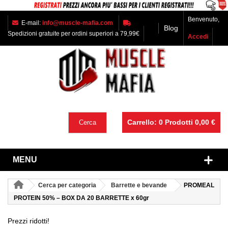
Benvenuto,
E-mail:
info@muscle-mafia.com
Blog
Spedizioni gratuite per ordini superiori a 79,99€
Accedi
Carrello:
0
Prodotti
0,00 €
Cerca
MENU
Cerca per categoria
Barrette e bevande
PROMEAL
PROTEIN 50% – BOX DA 20 BARRETTE x 60gr
Prezzi ridotti!