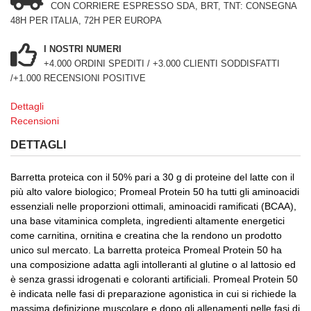
CON CORRIERE ESPRESSO SDA, BRT, TNT: CONSEGNA
48H PER ITALIA, 72H PER EUROPA
I NOSTRI NUMERI
+4.000 ORDINI SPEDITI / +3.000 CLIENTI SODDISFATTI
/+1.000 RECENSIONI POSITIVE
Dettagli
Recensioni
DETTAGLI
Barretta proteica con il 50% pari a 30 g di proteine del latte con il
più alto valore biologico; Promeal Protein 50 ha tutti gli aminoacidi
essenziali nelle proporzioni ottimali, aminoacidi ramificati (BCAA),
una base vitaminica completa, ingredienti altamente energetici
come carnitina, ornitina e creatina che la rendono un prodotto
unico sul mercato. La barretta proteica Promeal Protein 50 ha
una composizione adatta agli intolleranti al glutine o al lattosio ed
è senza grassi idrogenati e coloranti artificiali. Promeal Protein 50
è indicata nelle fasi di preparazione agonistica in cui si richiede la
massima definizione muscolare e dopo gli allenamenti nelle fasi di