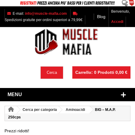
Benvenuto,
E-mail:
info@muscle-mafia.com
Blog
Spedizioni gratuite per ordini superiori a 79,99€
Accedi
Carrello:
0
Prodotti
0,00 €
Cerca
MENU
Cerca per categoria
Aminoacidi
BIG – M.A.P.
250cps
Prezzi ridotti!