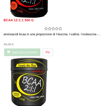
BCAA 12:1:1 500 G
aminoacidi bcaa in una proporzione di l-leucina: l-valina: l-isoleucina -…
49,99 €
Aggiungi al carrello
Più