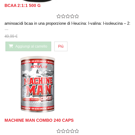
BCAA 2:1:1 500 G
aminoacidi bcaa in una proporzione di l-leucina: l-valina: l-isoleucina – 2:
…
49,99 €
Aggiungi al carrello
Più
MACHINE MAN COMBO 240 CAPS