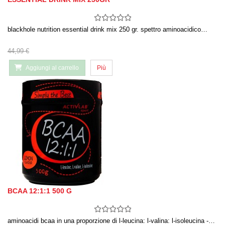
blackhole nutrition essential drink mix 250 gr. spettro aminoacidico…
44,99 €
Aggiungi al carrello
Più
BCAA 12:1:1 500 G
aminoacidi bcaa in una proporzione di l-leucina: l-valina: l-isoleucina -…