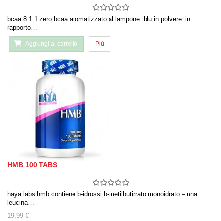
bcaa 8:1:1 zero bcaa aromatizzato al lampone blu in polvere in
rapporto…
Aggiungi al carrello
Più
HMB 100 TABS
haya labs hmb contiene b-idrossi b-metilbutirrato monoidrato – una
leucina…
19,99 €