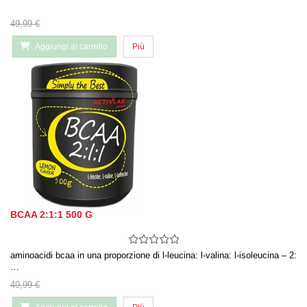
49,99 €
Aggiungi al carrello
Più
BCAA 2:1:1 500 G
aminoacidi bcaa in una proporzione di l-leucina: l-valina: l-isoleucina – 2:
…
49,99 €