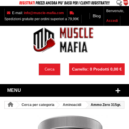
Benvenuto,
E-mail:
info@muscle-mafia.com
Blog
Spedizioni gratuite per ordini superiori a 79,99€
Accedi
Carrello:
0
Prodotti
0,00 €
Cerca
MENU
Cerca per categoria
Aminoacidi
Ammo Zero 315gr.