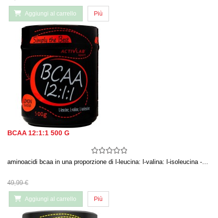
Aggiungi al carrello
Più
BCAA 12:1:1 500 G
aminoacidi bcaa in una proporzione di l-leucina: l-valina: l-isoleucina -…
49,99 €
Aggiungi al carrello
Più