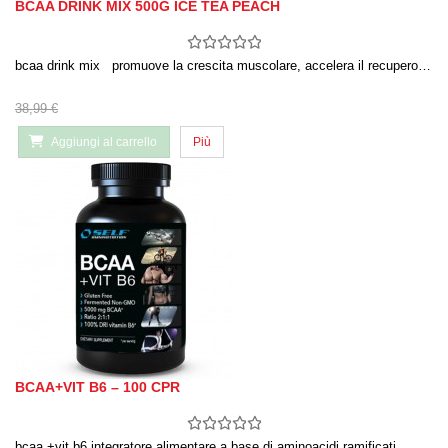
BCAA DRINK MIX 500G ICE TEA PEACH
bcaa drink mix promuove la crescita muscolare, accelera il recupero…
38,99 €
Aggiungi al carrello
Più
BCAA+VIT B6 – 100 CPR
bcaa +vit b6 integratore alimentare a base di aminoacidi ramificati