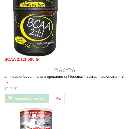
BCAA 2:1:1 500 G
aminoacidi bcaa in una proporzione di l-leucina: l-valina: l-isoleucina – 2:
…
49,99 €
Aggiungi al carrello
Più