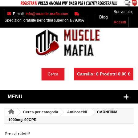
Benvenuto,
E-mail:
info@muscle-mafia.com
Blog
Spedizioni gratuite per ordini superiori a 79,99€
Accedi
Carrello:
0
Prodotti
0,00 €
Cerca
MENU
Cerca per categoria
Aminoacidi
CARNITINA
1000mg. 90CPR
Prezzi ridotti!