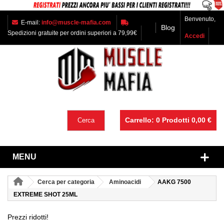
Benvenuto,
E-mail:
info@muscle-mafia.com
Blog
Spedizioni gratuite per ordini superiori a 79,99€
Accedi
Carrello:
0
Prodotti
0,00 €
Cerca
MENU
Cerca per categoria
Aminoacidi
AAKG 7500
EXTREME SHOT 25ML
Prezzi ridotti!