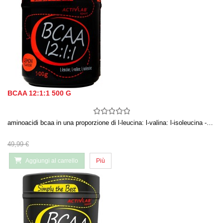
BCAA 12:1:1 500 G
aminoacidi bcaa in una proporzione di l-leucina: l-valina: l-isoleucina -…
49,99 €
Aggiungi al carrello
Più