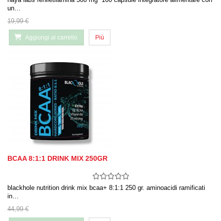
un…
19,99 €
Aggiungi al carrello
Più
BCAA 8:1:1 DRINK MIX 250GR
blackhole nutrition drink mix bcaa+ 8:1:1 250 gr. aminoacidi ramificati
in…
44,99 €