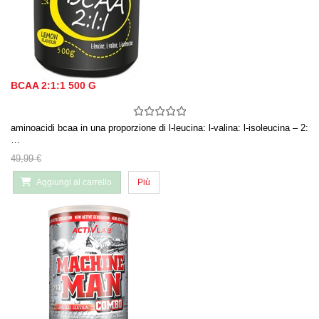
BCAA 2:1:1 500 G
aminoacidi bcaa in una proporzione di l-leucina: l-valina: l-isoleucina – 2:
…
49,99 €
Aggiungi al carrello
Più