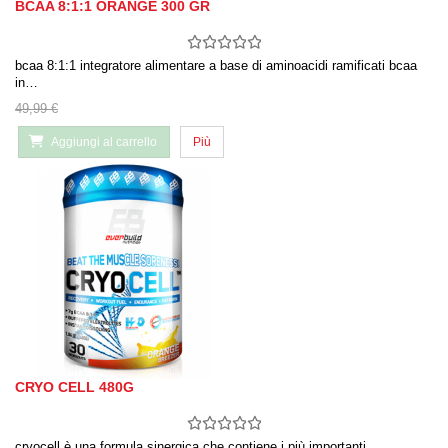
BCAA 8:1:1 ORANGE 300 GR
bcaa 8:1:1 integratore alimentare a base di aminoacidi ramificati bcaa
in…
49,99 €
Aggiungi al carrello
Più
CRYO CELL 480G
cryocell è una formula sinergica che contiene i più importanti