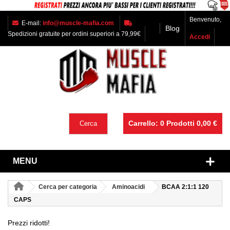
Benvenuto,
E-mail:
info@muscle-mafia.com
Blog
Spedizioni gratuite per ordini superiori a 79,99€
Accedi
Carrello:
0
Prodotti
0,00 €
Cerca
MENU
Cerca per categoria
Aminoacidi
BCAA 2:1:1 120
CAPS
Prezzi ridotti!