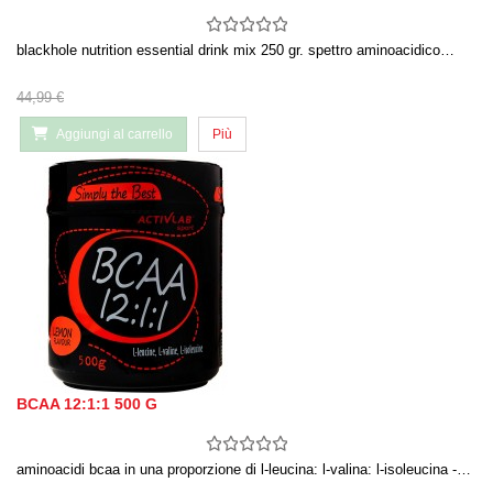
blackhole nutrition essential drink mix 250 gr. spettro aminoacidico…
44,99 €
Aggiungi al carrello
Più
BCAA 12:1:1 500 G
aminoacidi bcaa in una proporzione di l-leucina: l-valina: l-isoleucina -…