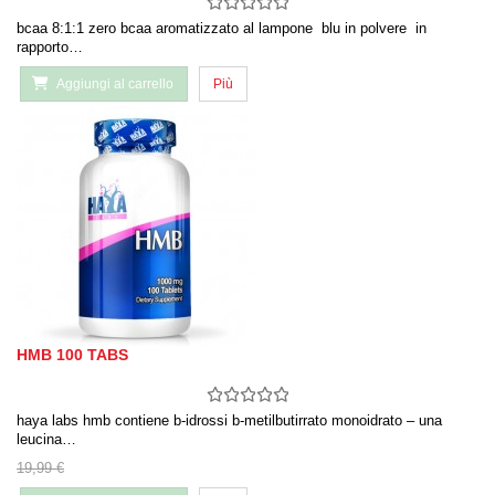
bcaa 8:1:1 zero bcaa aromatizzato al lampone blu in polvere in
rapporto…
Aggiungi al carrello
Più
HMB 100 TABS
haya labs hmb contiene b-idrossi b-metilbutirrato monoidrato – una
leucina…
19,99 €