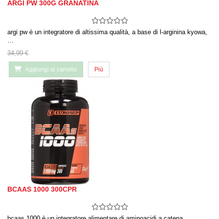
ARGI PW 300G GRANATINA
argi pw è un integratore di altissima qualità, a base di l-arginina kyowa,
…
34,99 €
Aggiungi al carrello
Più
BCAAS 1000 300CPR
bcaas 1000 è un integratore alimentare di aminoacidi a catena