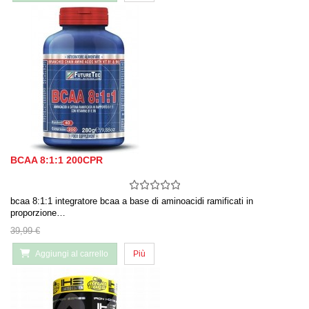
BCAA 8:1:1 200CPR
bcaa 8:1:1 integratore bcaa a base di aminoacidi ramificati in
proporzione…
39,99 €
Aggiungi al carrello
Più