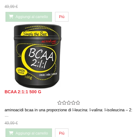
49,99 €
Aggiungi al carrello
Più
BCAA 2:1:1 500 G
aminoacidi bcaa in una proporzione di l-leucina: l-valina: l-isoleucina – 2:
…
49,99 €
Aggiungi al carrello
Più