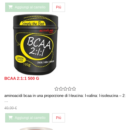
Aggiungi al carrello
Più
BCAA 2:1:1 500 G
aminoacidi bcaa in una proporzione di l-leucina: l-valina: l-isoleucina – 2:
…
49,99 €
Aggiungi al carrello
Più