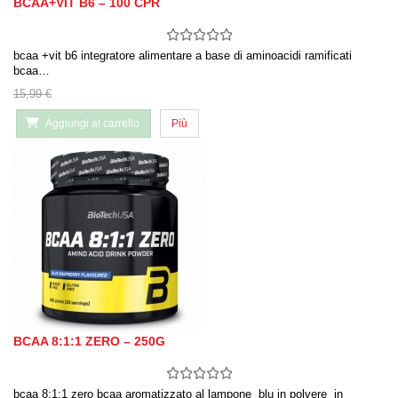
BCAA+VIT B6 – 100 CPR
bcaa +vit b6 integratore alimentare a base di aminoacidi ramificati
bcaa…
15,99 €
Aggiungi al carrello
Più
BCAA 8:1:1 ZERO – 250G
bcaa 8:1:1 zero bcaa aromatizzato al lampone blu in polvere in