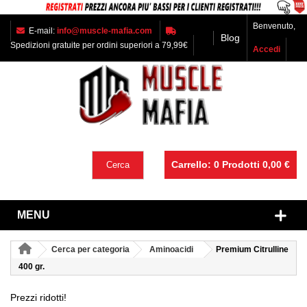
Benvenuto,
E-mail:
info@muscle-mafia.com
Blog
Spedizioni gratuite per ordini superiori a 79,99€
Accedi
Carrello:
0
Prodotti
0,00 €
Cerca
MENU
Cerca per categoria
Aminoacidi
Premium Citrulline
400 gr.
Prezzi ridotti!