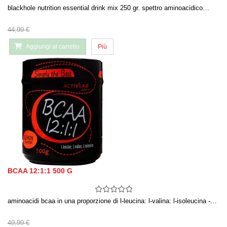
blackhole nutrition essential drink mix 250 gr. spettro aminoacidico…
44,99 €
Aggiungi al carrello
Più
BCAA 12:1:1 500 G
aminoacidi bcaa in una proporzione di l-leucina: l-valina: l-isoleucina -…
49,99 €