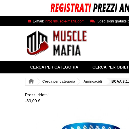
E-mail:
info@muscle-mafia.com
Spedizioni gratuite p
CERCA PER CATEGORIA
CERCA PER OBIET
Cerca per categoria
Aminoacidi
BCAA 8:1
Prezzi ridotti!
-33,00 €