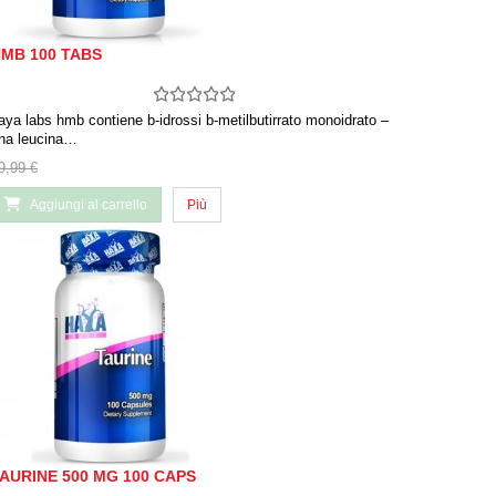
MB 100 TABS
aya labs hmb contiene b-idrossi b-metilbutirrato monoidrato –
na leucina…
9,99 €
Aggiungi al carrello
Più
AURINE 500 MG 100 CAPS