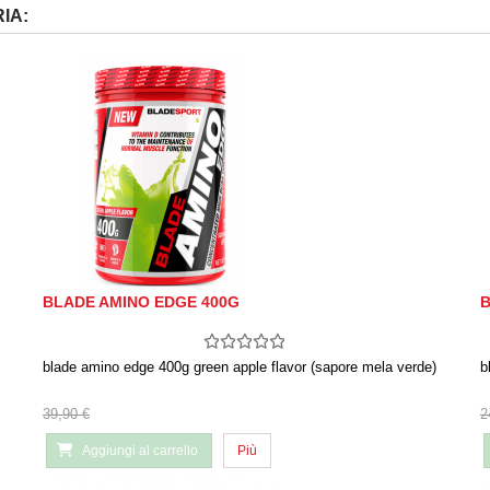
IA:
BLADE AMINO EDGE 400G
B
blade amino edge 400g green apple flavor (sapore mela verde)
b
39,90 €
2
Aggiungi al carrello
Più