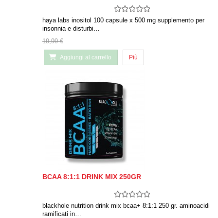
haya labs inositol 100 capsule x 500 mg supplemento per
insonnia e disturbi…
19,99 €
Aggiungi al carrello
Più
BCAA 8:1:1 DRINK MIX 250GR
blackhole nutrition drink mix bcaa+ 8:1:1 250 gr. aminoacidi
ramificati in…