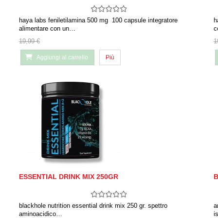
haya labs feniletilamina 500 mg 100 capsule integratore
h
alimentare con un…
c
19,99 €
1
Aggiungi al carrello
Più
ESSENTIAL DRINK MIX 250GR
B
blackhole nutrition essential drink mix 250 gr. spettro
a
aminoacidico…
i