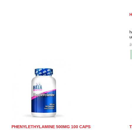
H
h
u
1
PHENYLETHYLAMINE 500MG 100 CAPS
T