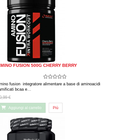
MINO FUSION 500G CHERRY BERRY
mino fusion integratore alimentare a base di aminoacidi
amificati bcaa e…
0,99 €
Aggiungi al carrello
Più