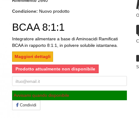
Riferimento
2640
Condizione:
Nuovo prodotto
O
BCAA 8:1:1
Integratore alimentare a base di Aminoacidi Ramificati
C
BCAA in rapporto 8:1:1, in polvere solubile istantanea.
Maggiori dettagli
S
Prodotto attualmente non disponibile
Avvisami quando disponibile
Condividi