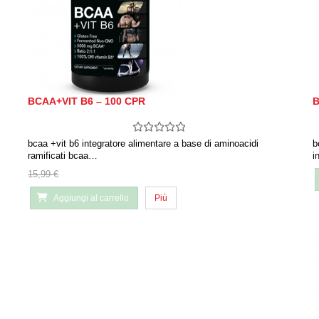
BCAA+VIT B6 – 100 CPR
B
bcaa +vit b6 integratore alimentare a base di aminoacidi
b
ramificati bcaa…
i
15,99 €
Aggiungi al carrello
Più