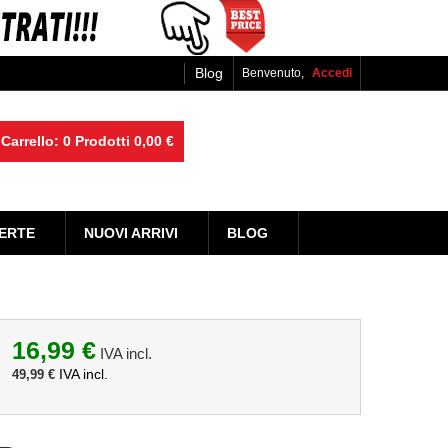
Blog
Benvenuto,
Accedi
Carrello:
0
Prodotti
0,00 €
ERTE
NUOVI ARRIVI
BLOG
16,99 €
IVA incl.
IVA incl.
49,99 €