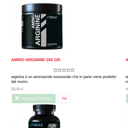
AMINO ARGININE 200 GR.
A
arginina è un aminoacido essenziale che in parte viene prodotto
a
dal nostro…
r
20,99 €
4
Aggiungi al carrello
Più