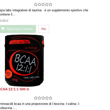
aya labs integratore di taurina è un supplemento sportivo che
ontiene il…
9,99 €
Aggiungi al carrello
Più
CAA 12:1:1 500 G
minoacidi bcaa in una proporzione di l-leucina: l-valina: l-
soleucina -…