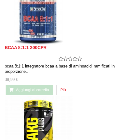
BCAA 8:1:1 200CPR
bcaa 8:1:1 integratore bcaa a base di aminoacidi ramificati in
proporzione…
39,99 €
Aggiungi al carrello
Più