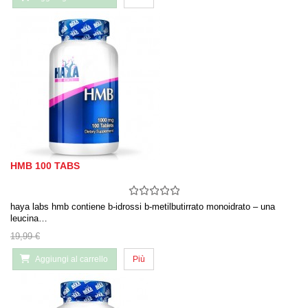
HMB 100 TABS
haya labs hmb contiene b-idrossi b-metilbutirrato monoidrato – una
leucina…
19,99 €
Aggiungi al carrello
Più