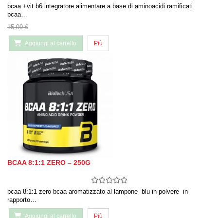
bcaa +vit b6 integratore alimentare a base di aminoacidi ramificati
bcaa…
15,99 €
Aggiungi al carrello
Più
BCAA 8:1:1 ZERO – 250G
bcaa 8:1:1 zero bcaa aromatizzato al lampone blu in polvere in
rapporto…
Aggiungi al carrello
Più