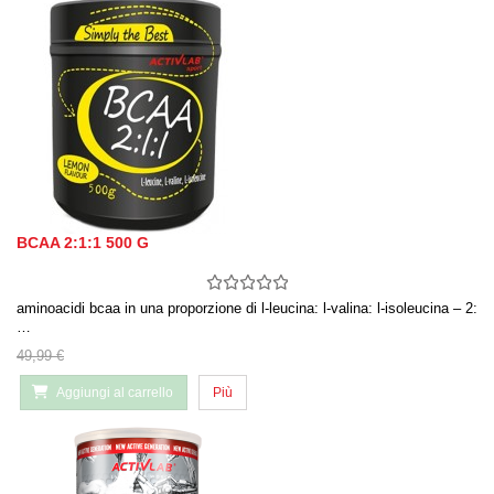
BCAA 2:1:1 500 G
aminoacidi bcaa in una proporzione di l-leucina: l-valina: l-isoleucina – 2:
…
49,99 €
Aggiungi al carrello
Più