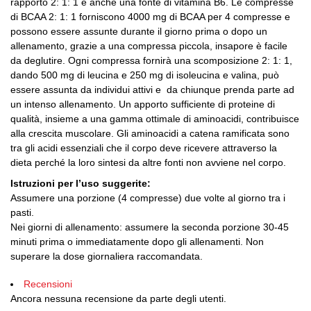
rapporto 2: 1: 1 è anche una fonte di vitamina B6.
Le compresse
di BCAA 2: 1: 1 forniscono 4000 mg di BCAA per 4 compresse e
possono essere assunte durante il giorno prima o dopo un
allenamento, grazie a una compressa piccola, insapore è facile
da deglutire.
Ogni compressa fornirà una scomposizione 2: 1: 1,
dando 500 mg di leucina e 250 mg di isoleucina e valina, può
essere assunta da individui attivi e da chiunque prenda parte ad
un intenso allenamento.
Un apporto sufficiente di proteine ​​di
qualità, insieme a una gamma ottimale di aminoacidi, contribuisce
alla crescita muscolare.
Gli aminoacidi a catena ramificata sono
tra gli acidi essenziali che il corpo deve ricevere attraverso la
dieta perché la loro sintesi da altre fonti non avviene nel corpo.
Istruzioni per l’uso suggerite:
Assumere una porzione (4 compresse) due volte al giorno tra i
pasti.
Nei giorni di allenamento: assumere la seconda porzione 30-45
minuti prima o immediatamente dopo gli allenamenti.
Non
superare la dose giornaliera raccomandata.
Recensioni
Ancora nessuna recensione da parte degli utenti.