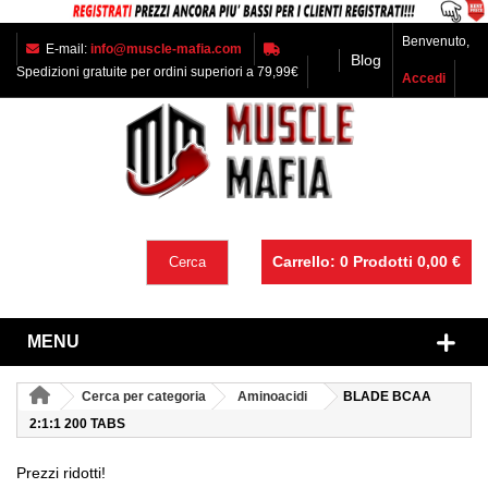
Benvenuto,
E-mail:
info@muscle-mafia.com
Blog
Spedizioni gratuite per ordini superiori a 79,99€
Accedi
Carrello:
0
Prodotti
0,00 €
Cerca
MENU
Cerca per categoria
Aminoacidi
BLADE BCAA
2:1:1 200 TABS
Prezzi ridotti!