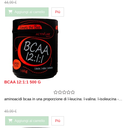
44,99 €
Aggiungi al carrello
Più
BCAA 12:1:1 500 G
aminoacidi bcaa in una proporzione di l-leucina: l-valina: l-isoleucina -…
49,99 €
Aggiungi al carrello
Più