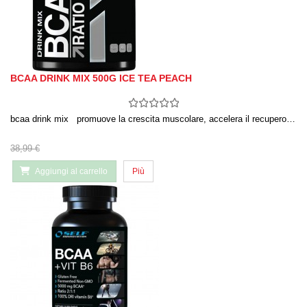
BCAA DRINK MIX 500G ICE TEA PEACH
bcaa drink mix promuove la crescita muscolare, accelera il recupero…
38,99 €
Aggiungi al carrello
Più