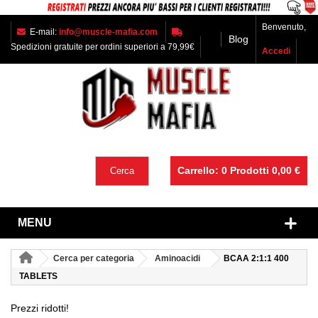
Benvenuto,
E-mail:
info@muscle-mafia.com
Blog
Spedizioni gratuite per ordini superiori a 79,99€
Accedi
Carrello:
0
Prodotti
0,00 €
Cerca
MENU
Cerca per categoria
Aminoacidi
BCAA 2:1:1 400
TABLETS
Prezzi ridotti!