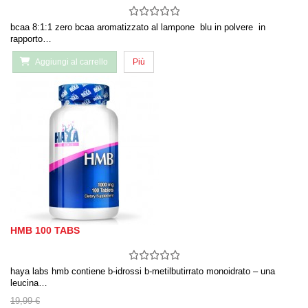
bcaa 8:1:1 zero bcaa aromatizzato al lampone blu in polvere in
rapporto…
Aggiungi al carrello
Più
HMB 100 TABS
haya labs hmb contiene b-idrossi b-metilbutirrato monoidrato – una
leucina…
19,99 €