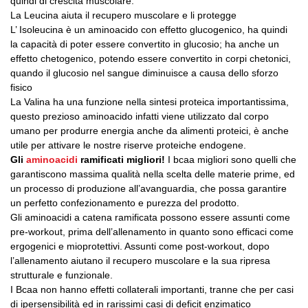
quindi di crescita muscolare.
La Leucina aiuta il recupero muscolare e li protegge
L’ Isoleucina è un aminoacido con effetto glucogenico, ha quindi
la capacità di poter essere convertito in glucosio; ha anche un
effetto chetogenico, potendo essere convertito in corpi chetonici,
quando il glucosio nel sangue diminuisce a causa dello sforzo
fisico
La Valina ha una funzione nella sintesi proteica importantissima,
questo prezioso aminoacido infatti viene utilizzato dal corpo
umano per produrre energia anche da alimenti proteici, è anche
utile per attivare le nostre riserve proteiche endogene.
Gli
aminoacidi
ramificati migliori!
I bcaa migliori sono quelli che
garantiscono massima qualità nella scelta delle materie prime, ed
un processo di produzione all’avanguardia, che possa garantire
un perfetto confezionamento e purezza del prodotto.
Gli aminoacidi a catena ramificata possono essere assunti come
pre-workout, prima dell’allenamento in quanto sono efficaci come
ergogenici e mioprotettivi. Assunti come post-workout, dopo
l’allenamento aiutano il recupero muscolare e la sua ripresa
strutturale e funzionale.
I Bcaa non hanno effetti collaterali importanti, tranne che per casi
di ipersensibilità ed in rarissimi casi di deficit enzimatico