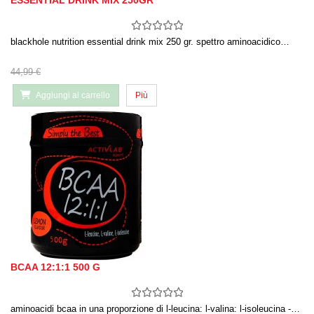
ESSENTIAL DRINK MIX 250GR
blackhole nutrition essential drink mix 250 gr. spettro aminoacidico…
44,99 €
Aggiungi al carrello
Più
BCAA 12:1:1 500 G
aminoacidi bcaa in una proporzione di l-leucina: l-valina: l-isoleucina -…