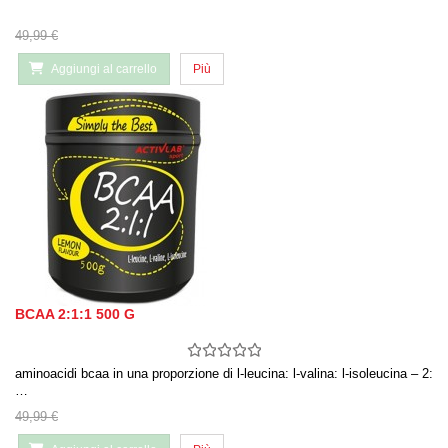
49,99 €
Aggiungi al carrello
Più
BCAA 2:1:1 500 G
aminoacidi bcaa in una proporzione di l-leucina: l-valina: l-isoleucina – 2:
…
49,99 €