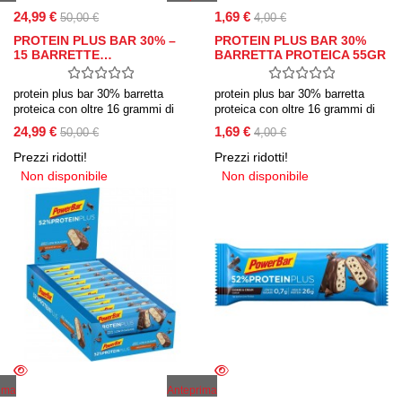
24,99 €
1,69 €
50,00 €
4,00 €
PROTEIN PLUS BAR 30% –
PROTEIN PLUS BAR 30%
15 BARRETTE…
BARRETTA PROTEICA 55GR
protein plus bar 30% barretta
protein plus bar 30% barretta
proteica con oltre 16 grammi di
proteica con oltre 16 grammi di
proteine del siero del latte e della
proteine del siero del latte e della
24,99 €
1,69 €
50,00 €
4,00 €
soia, con caseina.
soia, con caseina.
Prezzi ridotti!
Prezzi ridotti!
Non disponibile
Non disponibile
ima
Anteprima