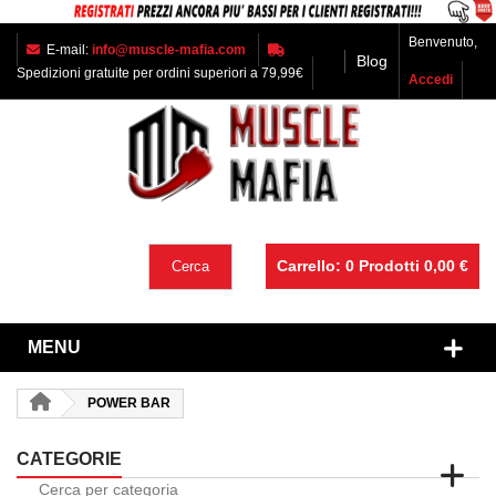
Benvenuto,
E-mail:
info@muscle-mafia.com
Blog
Spedizioni gratuite per ordini superiori a 79,99€
Accedi
Carrello:
0
Prodotti
0,00 €
Cerca
MENU
POWER BAR
CATEGORIE
Cerca per categoria