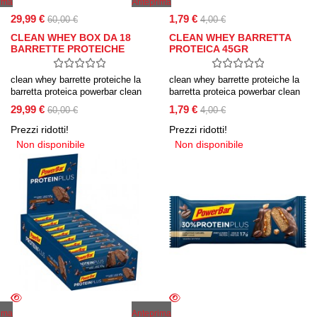
ima
Anteprima
29,99 €
1,79 €
60,00 €
4,00 €
CLEAN WHEY BOX DA 18
CLEAN WHEY BARRETTA
BARRETTE PROTEICHE
PROTEICA 45GR
DA…
clean whey barrette proteiche la
clean whey barrette proteiche la
barretta proteica powerbar clean
barretta proteica powerbar clean
whey contiene 15 grammi di
whey contiene 15 grammi di
29,99 €
1,79 €
60,00 €
4,00 €
proteine di alta qualità e solo l’0.8
proteine di alta qualità e solo l’0.8
g di zuccheri per ogni
g di zuccheri per ogni
Prezzi ridotti!
Prezzi ridotti!
barretta, adatta anche per
barretta, adatta anche per
Non disponibile
Non disponibile
vegetariani e senza aspartame.
vegetariani e senza aspartame.
ima
Anteprima