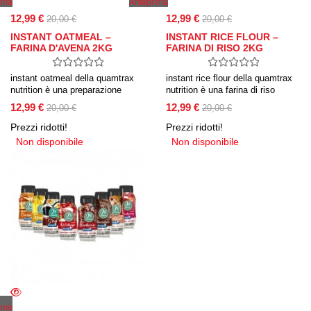
ima
Anteprima
12,99 €
12,99 €
20,00 €
20,00 €
INSTANT OATMEAL –
INSTANT RICE FLOUR –
FARINA D'AVENA 2KG
FARINA DI RISO 2KG
instant oatmeal della quamtrax
instant rice flour della quamtrax
nutrition è una preparazione
nutrition è una farina di riso
alimentare a base di farina di
istantanea con dolcificante
12,99 €
12,99 €
20,00 €
20,00 €
avena aromatizzata. disponibile
(sucralosio).
in moltissimi gusti si scioglie
Prezzi ridotti!
Prezzi ridotti!
istantaneamente in acqua o latte
Non disponibile
Non disponibile
ima