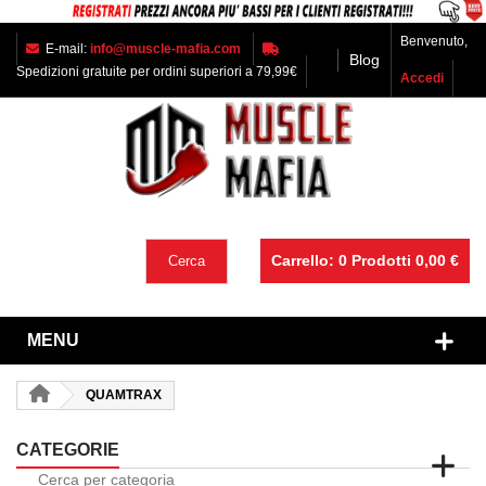
Benvenuto,
E-mail:
info@muscle-mafia.com
Blog
Spedizioni gratuite per ordini superiori a 79,99€
Accedi
Carrello:
0
Prodotti
0,00 €
Cerca
MENU
QUAMTRAX
CATEGORIE
Cerca per categoria