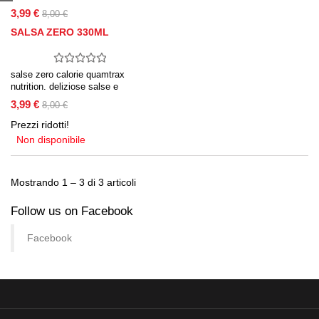
3,99 €
8,00 €
SALSA ZERO 330ML
salse zero calorie quamtrax
nutrition. deliziose salse e
sciroppi con zero calorie ideali
3,99 €
8,00 €
per dessert e piatti salati di ogni
tipo
Prezzi ridotti!
Non disponibile
Mostrando 1 – 3 di 3 articoli
Follow us on Facebook
Facebook