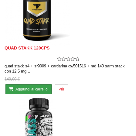
QUAD STAKK 120CPS
quad stakk s4 + sr9009 + cardarina gw501516 + rad 140 sarm stack
con 12,5 mg…
140,00 €
Aggiungi al carrello
Più