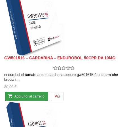
GW501516 – CARDARINA – ENDUROBOL 50CPR DA 10MG
endurobol chiamato anche cardarina oppure gw501615 è un sarm che
brucia i…
80,00 €
Aggiungi al carrello
Più