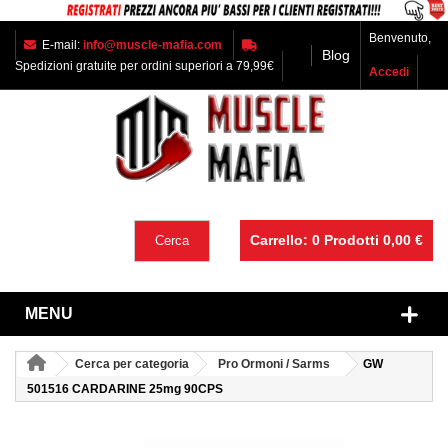
Benvenuto,
E-mail:
info@muscle-mafia.com
Blog
Spedizioni gratuite per ordini superiori a 79,99€
Accedi
Carrello:
0
Prodotti
0,00 €
Cerca
MENU
Cerca per categoria
Pro Ormoni / Sarms
GW
501516 CARDARINE 25mg 90CPS