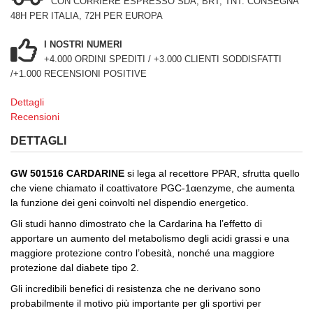
CON CORRIERE ESPRESSO SDA, BRT, TNT: CONSEGNA
48H PER ITALIA, 72H PER EUROPA
I NOSTRI NUMERI
+4.000 ORDINI SPEDITI / +3.000 CLIENTI SODDISFATTI
/+1.000 RECENSIONI POSITIVE
Dettagli
Recensioni
DETTAGLI
GW 501516 CARDARINE
si lega al recettore PPAR, sfrutta quello
che viene chiamato il coattivatore PGC-1αenzyme, che aumenta
la funzione dei geni coinvolti nel dispendio energetico.
Gli studi hanno dimostrato che la Cardarina ha l’effetto di
apportare un aumento del metabolismo degli acidi grassi e una
maggiore protezione contro l’obesità, nonché una maggiore
protezione dal diabete tipo 2.
Gli incredibili benefici di resistenza che ne derivano sono
probabilmente il motivo più importante per gli sportivi per