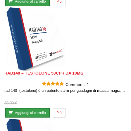
Aggiungi al carrello
Più
RAD140 – TESTOLONE 50CPR DA 10MG
Commenti:
1
rad-140 (testolone) è un potente sarm per guadagni di massa magra,…
89,99 €
Aggiungi al carrello
Più