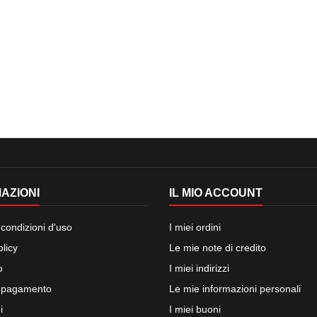
AZIONI
IL MIO ACCOUNT
 condizioni d'uso
I miei ordini
olicy
Le mie note di credito
o
I miei indirizzi
i pagamento
Le mie informazioni personali
i
I miei buoni