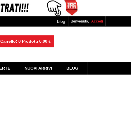
Blog
Benvenuto,
Accedi
Carrello:
0
Prodotti
0,00 €
ERTE
NUOVI ARRIVI
BLOG