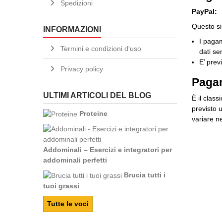
Spedizioni
PayPal:
Questo si
INFORMAZIONI
I pagam
Termini e condizioni d'uso
dati se
E’ prev
Privacy policy
Pagam
ULTIMI ARTICOLI DEL BLOG
È il class
previsto 
Proteine
variare n
Addominali – Esercizi e integratori per
addominali perfetti
Brucia tutti i
tuoi grassi
Tutte le voci