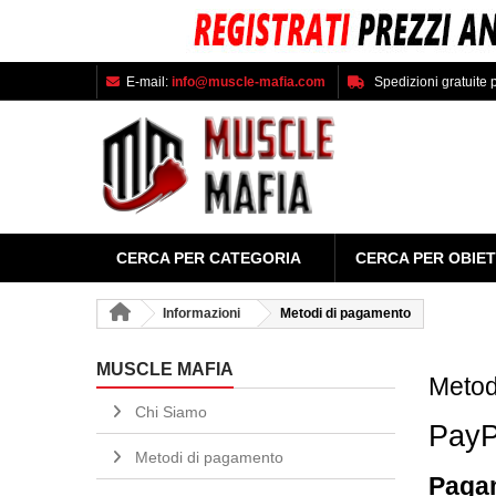
E-mail:
info@muscle-mafia.com
Spedizioni gratuite p
CERCA PER CATEGORIA
CERCA PER OBIET
Informazioni
Metodi di pagamento
MUSCLE MAFIA
Metod
Chi Siamo
PayP
Metodi di pagamento
Pagam