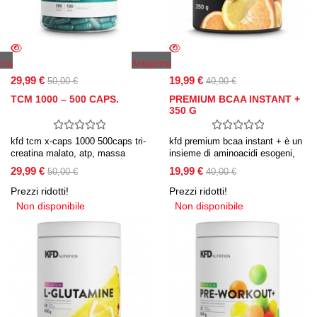
ima
Anteprima
29,99 €
19,99 €
50,00 €
40,00 €
TCM 1000 – 500 CAPS.
PREMIUM BCAA INSTANT +
350 G
kfd tcm x-caps 1000 500caps tri-
kfd premium bcaa instant + è un
creatina malato, atp, massa
insieme di aminoacidi esogeni,
muscolare
che include l-leucina, l-valina e l-
29,99 €
19,99 €
50,00 €
40,00 €
isoleucina nella forma istantanea.
questi sono aminoacidi esogeni,
Prezzi ridotti!
Prezzi ridotti!
cioè quelli che il corpo non può
Non disponibile
Non disponibile
sintetizzare da solo, quindi
devono essere forniti nel cibo.