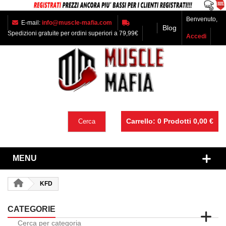
Benvenuto,
E-mail:
info@muscle-mafia.com
Blog
Spedizioni gratuite per ordini superiori a 79,99€
Accedi
Carrello:
0
Prodotti
0,00 €
Cerca
MENU
KFD
CATEGORIE
Cerca per categoria