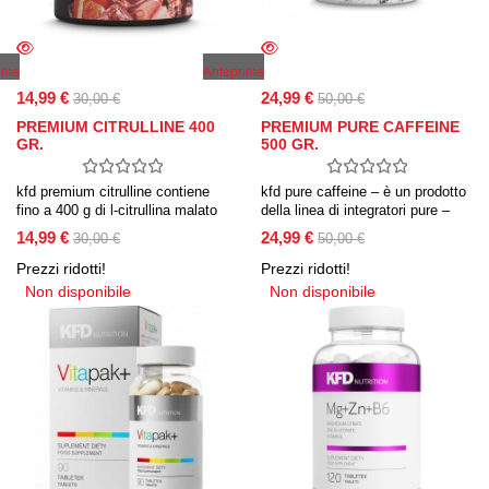
ima
Anteprima
14,99 €
24,99 €
30,00 €
50,00 €
PREMIUM CITRULLINE 400
PREMIUM PURE CAFFEINE
GR.
500 GR.
kfd premium citrulline contiene
kfd pure caffeine – è un prodotto
fino a 400 g di l-citrullina malato
della linea di integratori pure –
di altissima qualità con l’aggiunta
senza aromi e dolcificanti,
14,99 €
24,99 €
30,00 €
50,00 €
della nostra ricetta aromatica
materia prima pura di altissima
proprietaria. il prodotto non
qualità senza additivi inutili.
Prezzi ridotti!
Prezzi ridotti!
contiene riempitivi non necessari
Non disponibile
Non disponibile
come aminoacidi più economici.