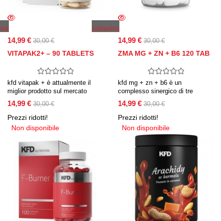
ima
Anteprima
14,99 €
14,99 €
30,00 €
30,00 €
VITAPAK2+ – 90 TABLETS
ZMA MG + ZN + B6 120 TAB
kfd vitapak + è attualmente il
kfd mg + zn + b6 è un
miglior prodotto sul mercato
complesso sinergico di tre
come qualità-prezzo.
ingredienti: magnesio (sulla
14,99 €
14,99 €
30,00 €
30,00 €
combinazione di 21 minerali e
migliore forma organica di
vitamine
citrato), zinco (in forma di lattato)
Prezzi ridotti!
Prezzi ridotti!
e vitamina b6.
Non disponibile
Non disponibile