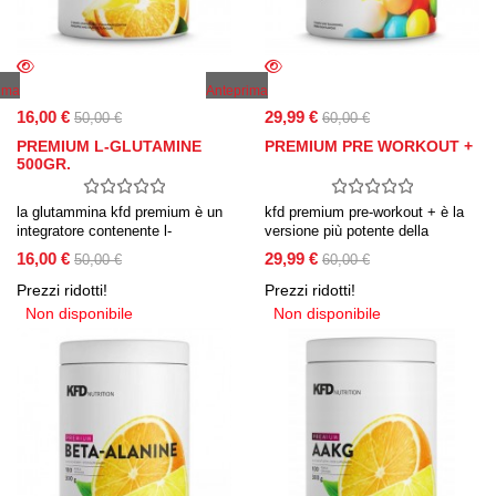
ima
Anteprima
16,00 €
29,99 €
50,00 €
60,00 €
PREMIUM L-GLUTAMINE
PREMIUM PRE WORKOUT +
500GR.
la glutammina kfd premium è un
kfd premium pre-workout + è la
integratore contenente l-
versione più potente della
glutammina pura.
versione classica di kfd per il
16,00 €
29,99 €
50,00 €
60,00 €
prodotto pre-allenamento.
Prezzi ridotti!
Prezzi ridotti!
Non disponibile
Non disponibile