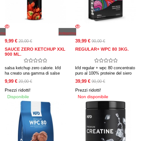
ima
Anteprima
9,99 €
39,99 €
20,00 €
90,00 €
SAUCE ZERO KETCHUP XXL
REGULAR+ WPC 80 3KG.
900 ML.
salsa ketchup zero calorie. kfd
kfd regular + wpc 80 concentrato
ha creato una gamma di salse
puro al 100% proteine del siero
incredibilmente versatili e adatte
del latte. senza aspartame alto
9,99 €
39,99 €
20,00 €
90,00 €
a quasi tutte le diete.
contenuto di bcaa facile da
digerire
Prezzi ridotti!
Prezzi ridotti!
Disponibile
Non disponibile