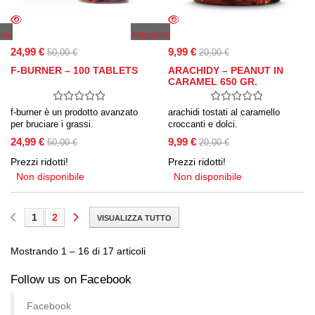
ima
Anteprima
24,99 €
9,99 €
50,00 €
20,00 €
F-BURNER – 100 TABLETS
ARACHIDY – PEANUT IN
CARAMEL 650 GR.
f-burner è un prodotto avanzato
arachidi tostati al caramello
per bruciare i grassi.
croccanti e dolci.
24,99 €
9,99 €
50,00 €
20,00 €
Prezzi ridotti!
Prezzi ridotti!
Non disponibile
Non disponibile
1
2
VISUALIZZA TUTTO
Mostrando 1 – 16 di 17 articoli
Follow us on Facebook
Facebook