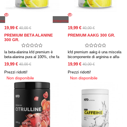
ima
Anteprima
19,99 €
19,99 €
40,00 €
40,00 €
PREMIUM BETA ALANINE
PREMIUM AAKG 300 GR.
300 GR.
la beta-alanina kfd premium è
kfd premium aakg è una miscela
beta-alanina pura al 100%, che fa
bicomponente di arginina e alfa-
parte della carnosina, un
chetoglutarato. questo composto
19,99 €
19,99 €
40,00 €
40,00 €
dipeptide immagazzinato nei
di arginina arginina alfa-
muscoli.
chetoglutarato (aakg) ha una
Prezzi ridotti!
Prezzi ridotti!
biodisponibilità e un
Non disponibile
Non disponibile
assorbimento migliori rispetto
all’arginina nella sua forma base.