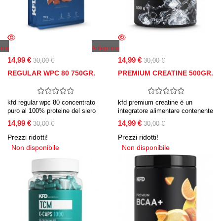
ima
Anteprima
14,99 €
14,99 €
30,00 €
30,00 €
REGULAR WPC 80 750GR.
PREMIUM CREATINE 500GR.
kfd regular wpc 80 concentrato
kfd premium creatine è un
puro al 100% proteine del siero
integratore alimentare contenente
del latte.
100% di creatina pura monoidrato
14,99 €
14,99 €
30,00 €
30,00 €
200 mesh. la funzione di base
della creatina è la produzione di
Prezzi ridotti!
Prezzi ridotti!
energia per i processi corporei e
Non disponibile
Non disponibile
il ripristino
dell’approvvigionamento
energetico.