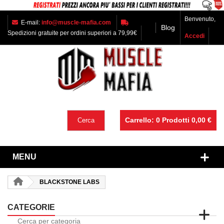
Benvenuto,
E-mail:
info@muscle-mafia.com
Blog
Spedizioni gratuite per ordini superiori a 79,99€
Accedi
Carrello:
0
Prodotti
0,00 €
Cerca
MENU
BLACKSTONE LABS
CATEGORIE
Cerca per categoria