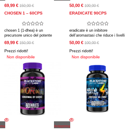
69,99 €
50,00 €
150,00 €
100,00 €
CHOSEN 1 – 60CPS
ERADICATE 90CPS
chosen 1 (1-dhea) è un
eradicate è un inibitore
precursore unico del potente
dell’aromastasi che riduce i livelli
derivato del testosterone noto
di estrogeni e ottimizza la
69,99 €
50,00 €
150,00 €
100,00 €
come 1-testosterone.
produzione di testosterone. può
anche essere assunto come pct.
Prezzi ridotti!
Prezzi ridotti!
Non disponibile
Non disponibile
ima
Anteprima