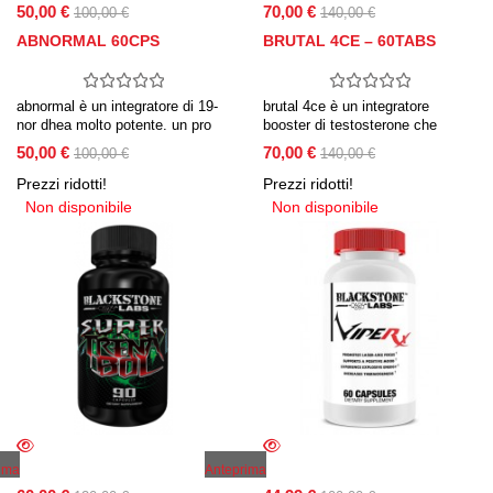
50,00 €
70,00 €
100,00 €
140,00 €
ABNORMAL 60CPS
BRUTAL 4CE – 60TABS
abnormal è un integratore di 19-
brutal 4ce è un integratore
nor dhea molto potente. un pro
booster di testosterone che
ormone che aumenta la
contiene un mix di 4-dhea
50,00 €
70,00 €
100,00 €
140,00 €
produzione di testosterone e
sviluppato con una tecnologia di
massimizza la crescita della
conversione in due fasi che ti
Prezzi ridotti!
Prezzi ridotti!
massa muscolare.
permetterà di ottenere un
Non disponibile
Non disponibile
maggiore sviluppo di massa
muscolare e aumentare forza e
resistenza!
ima
Anteprima