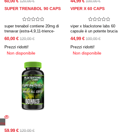
60,00 €
44,99 €
120,00 €
100,00 €
SUPER TRENABOL 90 CAPS
VIPER X 60 CAPS
super trenabol contiene 20mg di
viper x blackstone labs 60
trenavar (estra-4,9,11-trience-
capsule è un potente brucia
3,17-dione) utile per supportare i
grassi, aumenta l’energia e la
60,00 €
44,99 €
120,00 €
100,00 €
guadagni di forza, resistenza e
concentrazione.
recupero per un maggiore
Prezzi ridotti!
Prezzi ridotti!
guadagno di massa muscolare.
Non disponibile
Non disponibile
ima
59,99 €
120,00 €