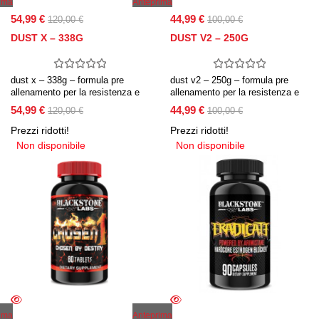
ima
Anteprima
54,99 €
44,99 €
120,00 €
100,00 €
DUST X – 338G
DUST V2 – 250G
dust x – 338g – formula pre
dust v2 – 250g – formula pre
allenamento per la resistenza e
allenamento per la resistenza e
la potenza muscolare.
la potenza muscolare.
54,99 €
44,99 €
120,00 €
100,00 €
Prezzi ridotti!
Prezzi ridotti!
Non disponibile
Non disponibile
ima
Anteprima