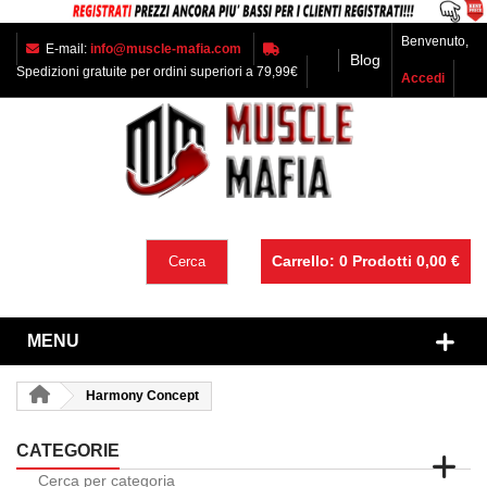
Benvenuto,
E-mail:
info@muscle-mafia.com
Blog
Spedizioni gratuite per ordini superiori a 79,99€
Accedi
Carrello:
0
Prodotti
0,00 €
Cerca
MENU
Harmony Concept
CATEGORIE
Cerca per categoria