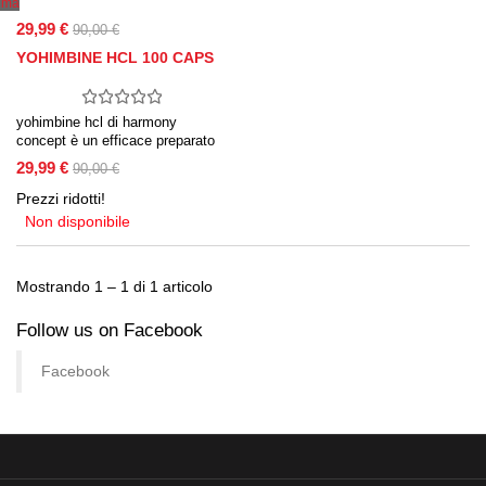
ima
29,99 €
90,00 €
YOHIMBINE HCL 100 CAPS
yohimbine hcl di harmony
concept è un efficace preparato
di alta qualità basato sulla
29,99 €
90,00 €
massima purezza di yohimbina
cloridrato ottenuta in laboratorio.
Prezzi ridotti!
Non disponibile
Mostrando 1 – 1 di 1 articolo
Follow us on Facebook
Facebook