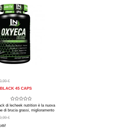
9,99 €
BLACK 45 CAPS
ck di lecheek nutrition è la nuova
e di brucia grassi, miglioramento
 e soppressione dell’appetito!
9,99 €
on l’obiettivo finale di ottenere
tti!