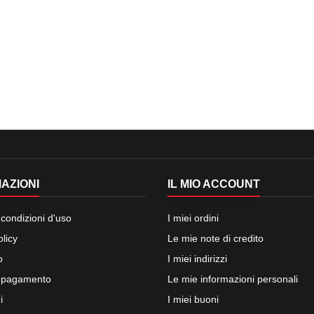
AZIONI
IL MIO ACCOUNT
 condizioni d'uso
I miei ordini
olicy
Le mie note di credito
o
I miei indirizzi
i pagamento
Le mie informazioni personali
i
I miei buoni