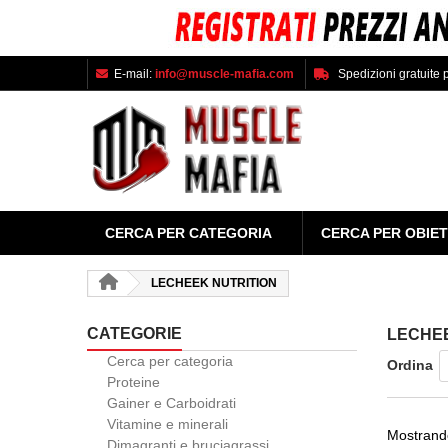
E-mail:
info@muscle-mafia.com
Spedizioni gratuite p
CERCA PER CATEGORIA
CERCA PER OBIET
LECHEEK NUTRITION
CATEGORIE
LECHEE
Cerca per categoria
Ordina
Proteine
Gainer e Carboidrati
Vitamine e minerali
Mostrando
Dimagranti e bruciagrassi