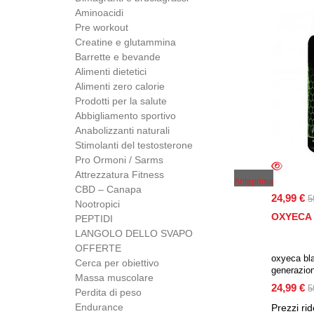
Aminoacidi
Pre workout
Creatine e glutammina
Barrette e bevande
Alimenti dietetici
Alimenti zero calorie
Prodotti per la salute
Abbigliamento sportivo
Anabolizzanti naturali
Stimolanti del testosterone
Pro Ormoni / Sarms
Attrezzatura Fitness
Anteprima
CBD – Canapa
24,99 €
5
Nootropici
OXYECA 
PEPTIDI
LANGOLO DELLO SVAPO
OFFERTE
oxyeca bla
Cerca per obiettivo
generazion
Massa muscolare
dell’umore
24,99 €
5
Perdita di peso
formulato c
risultati !!!
Endurance
Prezzi rido