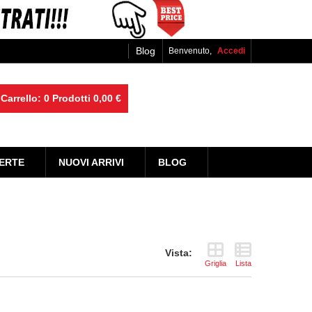
Blog
Benvenuto,
Accedi
Carrello:
0
Prodotti
0,00 €
ERTE
NUOVI ARRIVI
BLOG
Vista:
Griglia
Lista