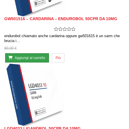
GW501516 – CARDARINA – ENDUROBOL 50CPR DA 10MG
endurobol chiamato anche cardarina oppure gw501615 è un sarm che
brucia i…
80,00 €
Aggiungi al carrello
Più
LGD4033 LIGANDROL 50CPR DA 10MG