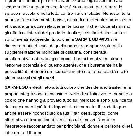
È probabilmente il più forte anabolizzante legale sul mercato,
scoperto in campo medico, dove è stato usato per trattare lo
spreco muscolare nella lotta contro varie malattie. Nonostante la
popolarità relativamente bassa, gli studi clinici confermano la sua
efficacia a una dose relativamente bassa, il che riduce al minimo
gli effetti collaterali del prodotto. Inoltre, i risultati dello studio si
sono rivelati sorprendenti, poiché la
SARM LGD 4033
si è
dimostrata più efficace di quella popolare e apprezzata nella
supplementazione mondiale di ostarina, considerata
un’alternativa naturale agli steroidi. I primi tentativi mostrano
l’enorme potenziale di questo agente, che sicuramente ha la
possibilità di ottenere un riconoscimento e una popolarità molto
più numerosi tra gli utenti.
SARM-LGD
è destinato a tutti coloro che desiderano trasferire la
propria integrazione al massimo livello di sofisticazione, nonché a
coloro che hanno già provato tutto sul mercato e sono alla ricerca
dei supplementi più forti disponibili sul mercato. Il prodotto può
anche essere riconosciuto da tutti i fan del supporto, come
alternativa e trampolino di lancio da altri mezzi. Non è un
integratore raccomandato per principianti, donne e persone di età
inferiore ai 18 anni.