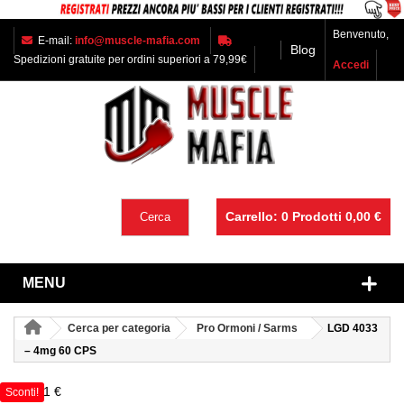
Benvenuto,
E-mail:
info@muscle-mafia.com
Blog
Spedizioni gratuite per ordini superiori a 79,99€
Accedi
Carrello:
0
Prodotti
0,00 €
Cerca
MENU
Cerca per categoria
Pro Ormoni / Sarms
LGD 4033
– 4mg 60 CPS
-55,01 €
Sconti!