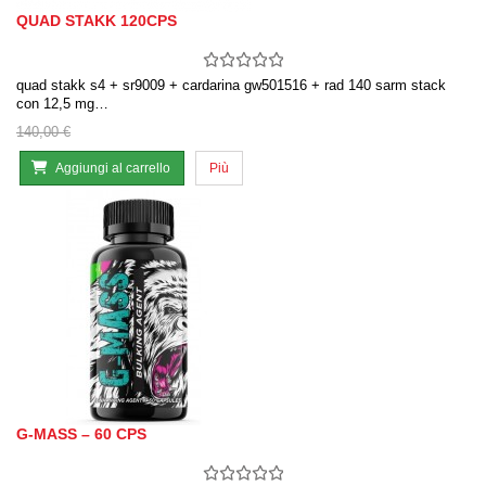
QUAD STAKK 120CPS
quad stakk s4 + sr9009 + cardarina gw501516 + rad 140 sarm stack
con 12,5 mg…
140,00 €
Aggiungi al carrello
Più
G-MASS – 60 CPS