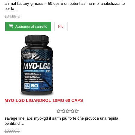
animal factory g-mass – 60 cps è un potentissimo mix anabolizzante
per la…
184,99 €
Aggiungi al carrello
Più
MYO-LGD LIGANDROL 10MG 60 CAPS
savage line labs myo-lgd il sarm più forte che provoca una rapida
perdita di…
100,00 €