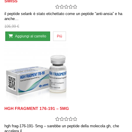
SWISS
il peptide selank è stato etichettato come un peptide “anti-ansia” e ha
anche…
106,99 €
Aggiungi al carrello
Più
HGH FRAGMENT 176-191 – 5MG
hgh frag-176-191- 5mg – sarebbe un peptide della molecola gh, che
accelera il…