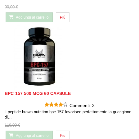
90,00 €
Aggiungi al carrello
Più
BPC-157 500 MCG 60 CAPSULE
Commenti:
3
il peptide brawn nutrition bpc 157 favorisce perfettamente la guarigione
di…
110,00 €
Aggiungi al carrello
Più