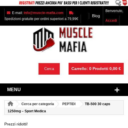
Benvenuto,
E-mail:
info@muscle-mafia.com
Blog
Spedizioni gratuite per ordini superiori a 79,99€
Accedi
Carrello:
0
Prodotti
0,00 €
Cerca
MENU
Cerca per categoria
PEPTIDI
TB-500 30 caps
1250mg – Sport Medica
Prezzi ridotti!