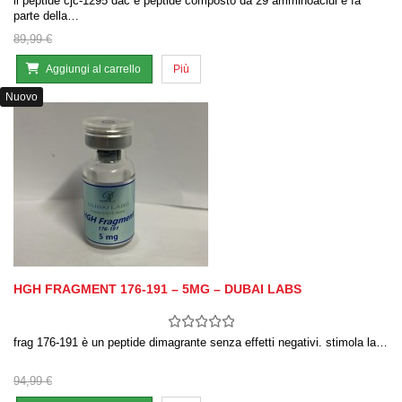
il peptide cjc-1295 dac è peptide composto da 29 amminoacidi e fa
parte della…
89,99 €
Aggiungi al carrello
Più
Nuovo
HGH FRAGMENT 176-191 – 5MG – DUBAI LABS
frag 176-191 è un peptide dimagrante senza effetti negativi. stimola la…
94,99 €