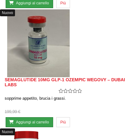
Aggiungi al carrello
Più
Nuovo
SEMAGLUTIDE 10MG GLP-1 OZEMPIC WEGOVY – DUBAI
LABS
sopprime appetito, brucia i grassi.
199,99 €
Aggiungi al carrello
Più
Nuovo