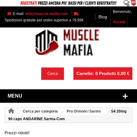
Benvenuto,
E-mail:
info@muscle-mafia.com
Blog
Spedizioni gratuite per ordini superiori a 79,99€
Accedi
Carrello:
0
Prodotti
0,00 €
Cerca
MENU
Cerca per categoria
Pro Ormoni / Sarms
S4 20mg
90 caps ANDARINE Sarma-Com
Prezzi ridotti!