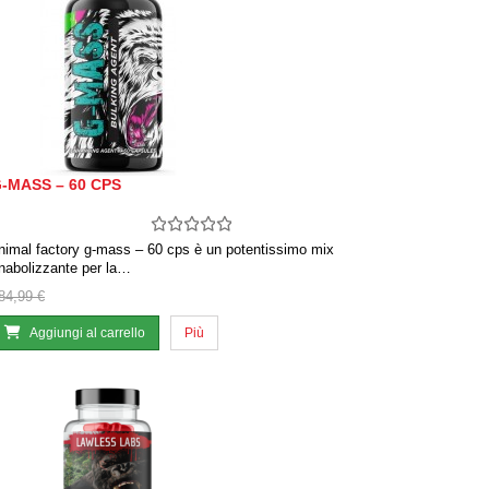
-MASS – 60 CPS
nimal factory g-mass – 60 cps è un potentissimo mix
nabolizzante per la…
84,99 €
Aggiungi al carrello
Più