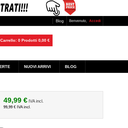
Blog
Benvenuto,
Accedi
Carrello:
0
Prodotti
0,00 €
ERTE
NUOVI ARRIVI
BLOG
49,99 €
IVA incl.
IVA incl.
99,99 €