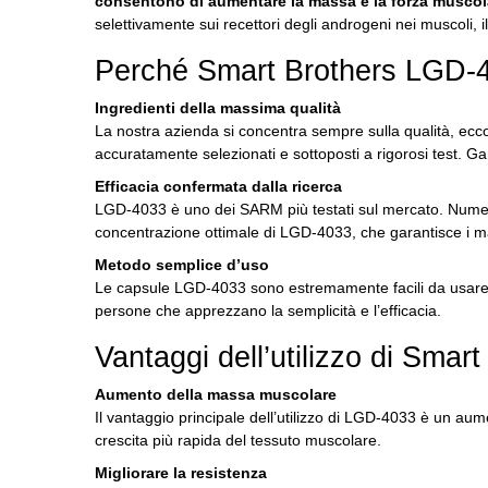
consentono di aumentare la massa e la forza muscolare 
selettivamente sui recettori degli androgeni nei muscoli, i
Perché Smart Brothers LGD-40
Ingredienti della massima qualità
La nostra azienda si concentra sempre sulla qualità, ec
accuratamente selezionati e sottoposti a rigorosi test.
Gar
Efficacia confermata dalla ricerca
LGD-4033 è uno dei SARM più testati sul mercato.
Numer
concentrazione ottimale di LGD-4033, che garantisce i massi
Metodo semplice d’uso
Le capsule LGD-4033 sono estremamente facili da usar
persone che apprezzano la semplicità e l’efficacia.
Vantaggi dell’utilizzo di Sm
Aumento della massa muscolare
Il vantaggio principale dell’utilizzo di LGD-4033 è un a
crescita più rapida del tessuto muscolare.
Migliorare la resistenza