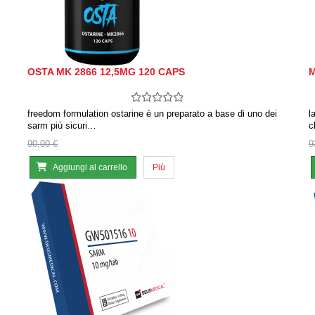
OSTA MK 2866 12,5MG 120 CAPS
M
freedom formulation ostarine è un preparato a base di uno dei
l
sarm più sicuri…
c
90,00 €
9
Aggiungi al carrello
Più