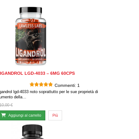
IGANDROL LGD-4033 – 6MG 60CPS
Commenti:
1
igandrol lgd-4033 noto soprattutto per le sue proprietà di
umento della…
10,00 €
Aggiungi al carrello
Più