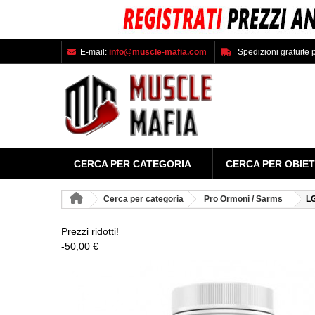
E-mail:
info@muscle-mafia.com
Spedizioni gratuite p
CERCA PER CATEGORIA
CERCA PER OBIET
Cerca per categoria
Pro Ormoni / Sarms
L
Prezzi ridotti!
-50,00 €