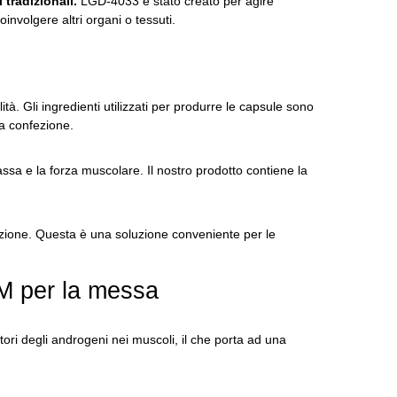
 tradizionali.
LGD-4033 è stato creato per agire
involgere altri organi o tessuti.
ità.
Gli ingredienti utilizzati per produrre le capsule sono
a confezione.
massa e la forza muscolare.
Il nostro prodotto contiene la
ezione.
Questa è una soluzione conveniente per le
RM per la messa
ri degli androgeni nei muscoli, il che porta ad una