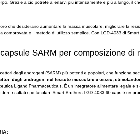
orpo.
Grazie a ciò potrete allenarvi più intensamente e più a lungo, il che 
oro che desiderano aumentare la massa muscolare, migliorare la resis
cacia comprovata e il metodo di utilizzo semplice.
Con LGD-4033 di Smart Br
 capsule SARM per composizione di 
ecettori degli androgeni (SARM) più potenti e popolari, che funziona seco
ettori degli androgeni nel tessuto muscolare e osseo, stimolandon
aceutica Ligand Pharmaceuticals.
È un integratore alimentare legale e si
ere risultati spettacolari.
Smart Brothers LGD-4033 60 caps è un prodott
IA: