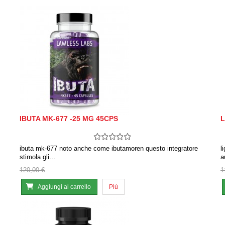
IBUTA MK-677 -25 MG 45CPS
L
ibuta mk-677 noto anche come ibutamoren questo integratore
l
stimola gli…
a
120,00 €
1
Aggiungi al carrello
Più