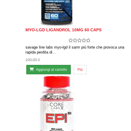
MYO-LGD LIGANDROL 10MG 60 CAPS
savage line labs myo-lgd il sarm più forte che provoca una
rapida perdita di…
100,00 €
Aggiungi al carrello
Più