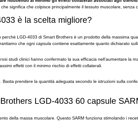
riducendo al minimo gli effetti collaterali associati agli steroidi
l che significa che colpisce principalmente il tessuto muscolare, senza co
33 è la scelta migliore?
co perché LGD-4033 di Smart Brothers è un prodotto della massima qual
antiamo che ogni capsula contiene esattamente quanto dichiarato sull
osi studi clinici hanno confermato la sua efficacia nell’aumentare la 
mi effetti con il minimo rischio di effetti collaterali.
e.
Basta prendere la quantità adeguata secondo le istruzioni sulla conf
art Brothers LGD-4033 60 capsule SA
umento della massa muscolare.
Questo SARM funziona stimolando i recetto