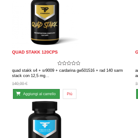
QUAD STAKK 120CPS
G
quad stakk s4 + sr9009 + cardarina gw501516 + rad 140 sarm
a
stack con 12,5 mg…
a
140,00 €
1
Aggiungi al carrello
Più