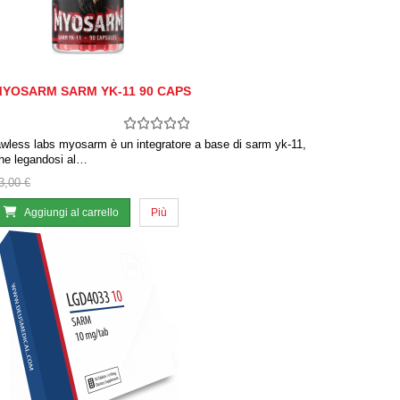
YOSARM SARM YK-11 90 CAPS
awless labs myosarm è un integratore a base di sarm yk-11,
he legandosi al…
3,00 €
Aggiungi al carrello
Più