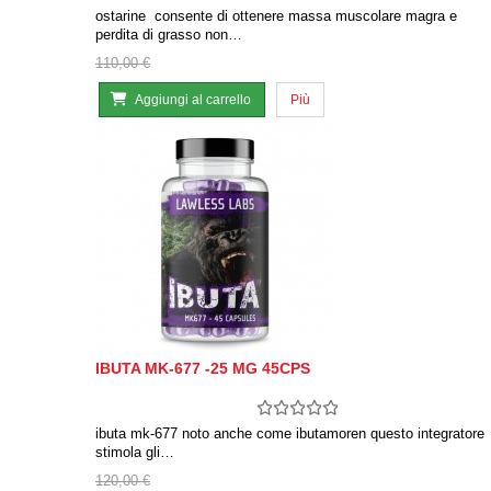
ostarine consente di ottenere massa muscolare magra e
perdita di grasso non…
110,00 €
Aggiungi al carrello
Più
IBUTA MK-677 -25 MG 45CPS
ibuta mk-677 noto anche come ibutamoren questo integratore
stimola gli…
120,00 €