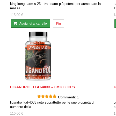
king kong sarm s-23 tra i sarm più potenti per aumentare la
s
massa…
1
115,00 €
1
Aggiungi al carrello
Più
LIGANDROL LGD-4033 – 6MG 60CPS
G
Commenti:
1
ligandrol lgd-4033 noto soprattutto per le sue proprietà di
g
aumento della…
c
110,00 €
1