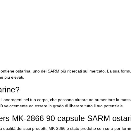
ontiene ostarina, uno dei SARM più ricercati sul mercato.
La sua formul
ne più elevati.
arine?
li androgeni nel tuo corpo, che possono aiutare ad aumentare la massa
iù velocemente ed essere in grado di liberare tutto il tuo potenziale.
hers MK-2866 90 capsule SARM ostar
 qualità dei suoi prodotti.
MK-2866 è stato prodotto con cura per fornirti i