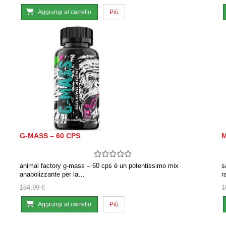
Aggiungi al carrello
Più
G-MASS – 60 CPS
M
animal factory g-mass – 60 cps è un potentissimo mix
s
anabolizzante per la…
r
184,99 €
1
Aggiungi al carrello
Più