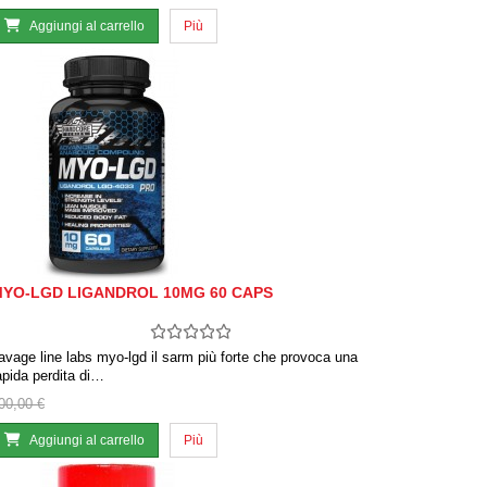
Aggiungi al carrello
Più
YO-LGD LIGANDROL 10MG 60 CAPS
avage line labs myo-lgd il sarm più forte che provoca una
apida perdita di…
00,00 €
Aggiungi al carrello
Più