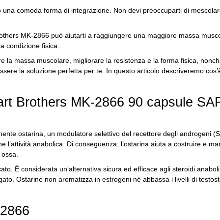
 una comoda forma di integrazione.
Non devi preoccuparti di mescolar
thers MK-2866 può aiutarti a raggiungere una maggiore massa muscola
a condizione fisica.
 la massa muscolare, migliorare la resistenza e la forma fisica, nonc
ere la soluzione perfetta per te.
In questo articolo descriveremo cos’
art Brothers MK-2866 90 capsule SA
nente ostarina, un modulatore selettivo del recettore degli androgeni 
e l’attività anabolica.
Di conseguenza, l’ostarina aiuta a costruire e m
e ossa.
cato.
È considerata un’alternativa sicura ed efficace agli steroidi anabol
egato.
Ostarine non aromatizza in estrogeni né abbassa i livelli di testo
-2866