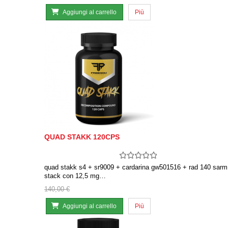
Aggiungi al carrello
Più
QUAD STAKK 120CPS
quad stakk s4 + sr9009 + cardarina gw501516 + rad 140 sarm
stack con 12,5 mg…
140,00 €
Aggiungi al carrello
Più