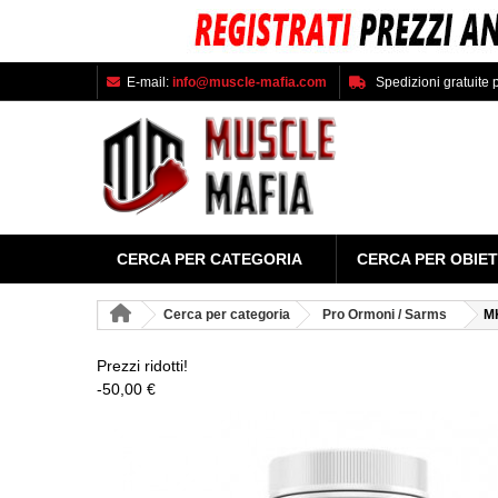
E-mail:
info@muscle-mafia.com
Spedizioni gratuite p
CERCA PER CATEGORIA
CERCA PER OBIET
Cerca per categoria
Pro Ormoni / Sarms
M
Prezzi ridotti!
-50,00 €