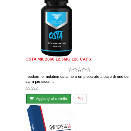
OSTA MK 2866 12,5MG 120 CAPS
freedom formulation ostarine è un preparato a base di uno dei
sarm più sicuri…
90,00 €
Aggiungi al carrello
Più