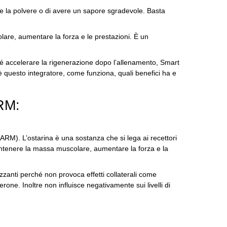
e la polvere o di avere un sapore sgradevole.
Basta
re, aumentare la forza e le prestazioni.
È un
hé accelerare la rigenerazione dopo l’allenamento, Smart
è questo integratore, come funziona, quali benefici ha e
RM:
(SARM).
L’ostarina è una sostanza che si lega ai recettori
antenere la massa muscolare, aumentare la forza e la
izzanti perché non provoca effetti collaterali come
sterone.
Inoltre non influisce negativamente sui livelli di