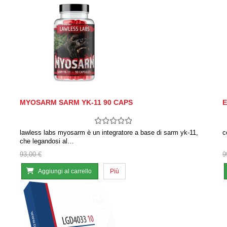
MYOSARM SARM YK-11 90 CAPS
E
lawless labs myosarm è un integratore a base di sarm yk-11,
c
che legandosi al…
93,00 €
9
Aggiungi al carrello
Più