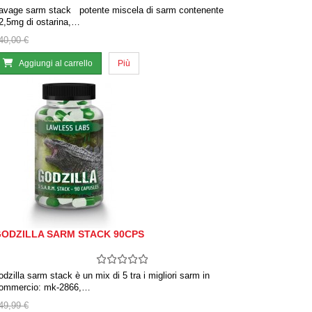
avage sarm stack potente miscela di sarm contenente
2,5mg di ostarina,…
40,00 €
Aggiungi al carrello
Più
ODZILLA SARM STACK 90CPS
odzilla sarm stack è un mix di 5 tra i migliori sarm in
ommercio: mk-2866,…
49,99 €