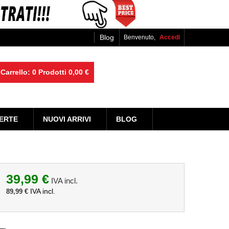
Blog
Benvenuto,
Accedi
Carrello:
0
Prodotti
0,00 €
ERTE
NUOVI ARRIVI
BLOG
39,99 €
IVA incl.
IVA incl.
89,99 €