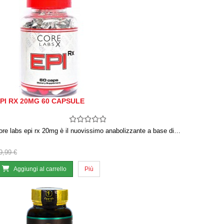
PI RX 20MG 60 CAPSULE
ore labs epi rx 20mg è il nuovissimo anabolizzante a base di…
9,99 €
Aggiungi al carrello
Più