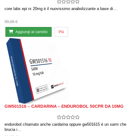
core labs epi rx 20mg è il nuovissimo anabolizzante a base di…
99,99 €
Aggiungi al carrello
Più
GW501516 – CARDARINA – ENDUROBOL 50CPR DA 10MG
endurobol chiamato anche cardarina oppure gw501615 è un sarm che
brucia i…