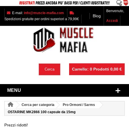
Benvenuto,
E-mail:
info@muscle-mafia.com
Blog
Spedizioni gratuite per ordini superiori a 79,99€
Accedi
Carrello:
0
Prodotti
0,00 €
Cerca
MENU
Cerca per categoria
Pro Ormoni / Sarms
OSTARINE MK2866 100 capsule da 15mg
Prezzi ridotti!