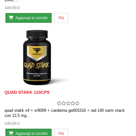
149,99 €
Aggiungi al carrello
Più
QUAD STAKK 120CPS
quad stakk s4 + sr9009 + cardarina gw501516 + rad 140 sarm stack
con 12,5 mg…
140,00 €
Aggiungi al carrello
Più