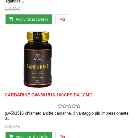
legandosi…
110,00 €
Aggiungi al carrello
Più
CARDARINE GW-501516 100CPS DA 10MG
gw-501516 chiamato anche cardarine. il vantaggio più impressionante
di…
110,00 €
Aggiungi al carrello
Più