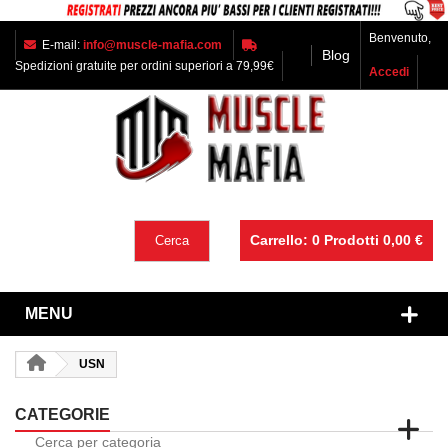
Benvenuto,
E-mail:
info@muscle-mafia.com
Blog
Spedizioni gratuite per ordini superiori a 79,99€
Accedi
Carrello:
0
Prodotti
0,00 €
Cerca
MENU
USN
CATEGORIE
Cerca per categoria