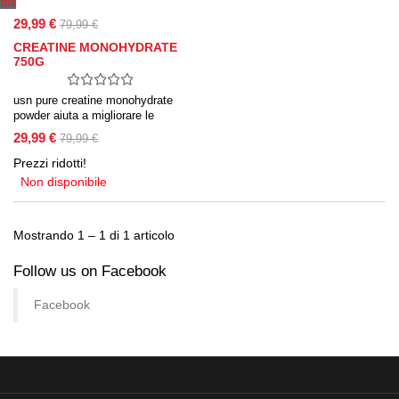
ima
29,99 €
79,99 €
CREATINE MONOHYDRATE
750G
usn pure creatine monohydrate
powder aiuta a migliorare le
prestazioni fisiche e muscolari
29,99 €
79,99 €
durante l’esercizio.
Prezzi ridotti!
Non disponibile
Mostrando 1 – 1 di 1 articolo
Follow us on Facebook
Facebook