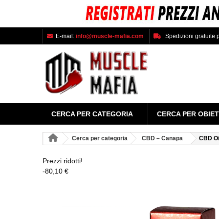
E-mail:
info@muscle-mafia.com
Spedizioni gratuite p
CERCA PER CATEGORIA
CERCA PER OBIET
Cerca per categoria
CBD – Canapa
CBD Oi
Prezzi ridotti!
-80,10 €