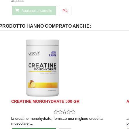
40,00 €
Aggiungi al carrello
Più
O PRODOTTO HANNO COMPRATO ANCHE:
CREATINE MONOHYDRATE 500 GR
A
la creatine monohydrate, fornisce una migliore crescita
a
muscolare,…
p