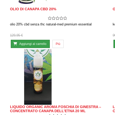
OLIO DI CANAPA CBD 20%
O
olio 20% cbd senza thc natural-med premium essential
k
129,95 €
9
Aggiungi al carrello
Più
LIQUIDO ORGANIC AROMA FOSCHIA DI GINESTRA –
L
CONCENTRATO CANAPA DELL’ETNA 20 ML
C