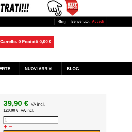
Blog
Benvenuto,
Accedi
Carrello:
0
Prodotti
0,00 €
ERTE
NUOVI ARRIVI
BLOG
39,90 €
IVA incl.
IVA incl.
120,00 €