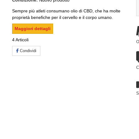
Condizione:
Nuovo prodotto
Sempre più atleti consumano olio di CBD, che ha molte
proprietà benefiche per il cervello e il corpo umano.
Maggiori dettagli
4
Articoli
O
Condividi
C
S