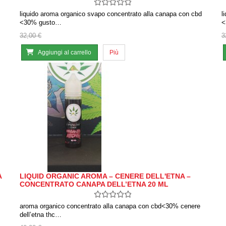
liquido aroma organico svapo concentrato alla canapa con cbd
l
<30% gusto…
<
32,00 €
3
Aggiungi al carrello
Più
A
LIQUID ORGANIC AROMA – CENERE DELL'ETNA –
CONCENTRATO CANAPA DELL’ETNA 20 ML
aroma organico concentrato alla canapa con cbd<30% cenere
dell’etna thc…