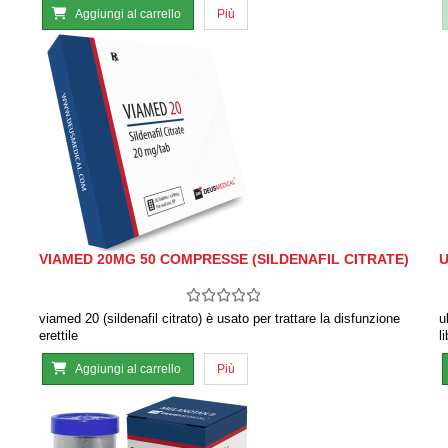
Aggiungi al carrello
Più
VIAMED 20MG 50 COMPRESSE (SILDENAFIL CITRATE)
U
viamed 20 (sildenafil citrato) è usato per trattare la disfunzione
u
erettile
l
Aggiungi al carrello
Più