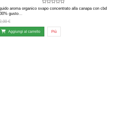
iquido aroma organico svapo concentrato alla canapa con cbd
30% gusto…
2,00 €
Aggiungi al carrello
Più