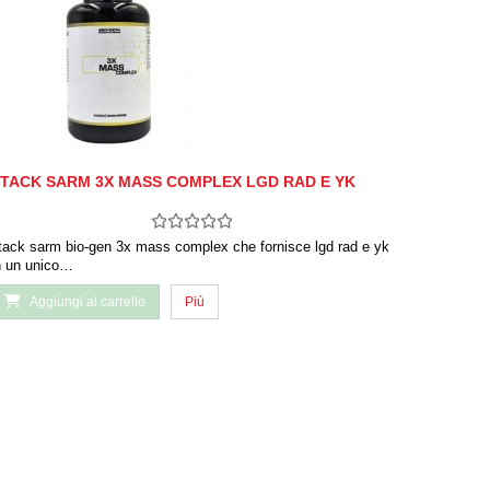
TACK SARM 3X MASS COMPLEX LGD RAD E YK
tack sarm bio-gen 3x mass complex che fornisce lgd rad e yk
n un unico…
Aggiungi al carrello
Più