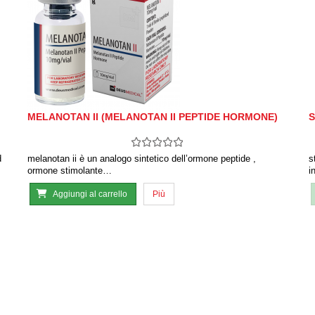
MELANOTAN II (MELANOTAN II PEPTIDE HORMONE)
S
d
melanotan ii è un analogo sintetico dell’ormone peptide ,
s
ormone stimolante…
i
Aggiungi al carrello
Più