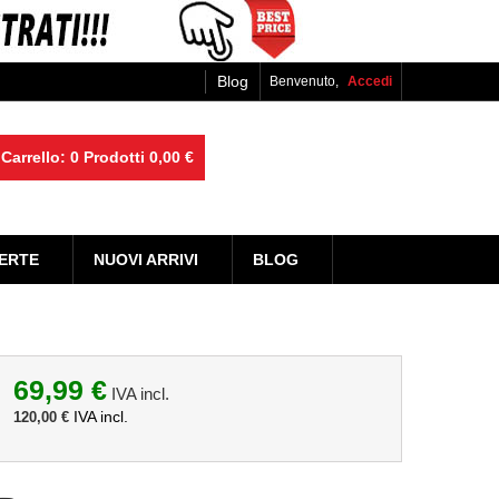
Blog
Benvenuto,
Accedi
Carrello:
0
Prodotti
0,00 €
ERTE
NUOVI ARRIVI
BLOG
69,99 €
IVA incl.
IVA incl.
120,00 €