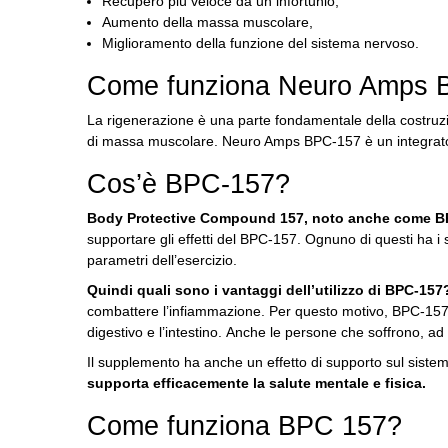
Recupero più veloce da un infortunio,
Aumento della massa muscolare,
Miglioramento della funzione del sistema nervoso.
Come funziona Neuro Amps 
La rigenerazione è una parte fondamentale della costruzi
di massa muscolare.
Neuro Amps BPC-157 è un integratore
Cos’è BPC-157?
Body Protective Compound 157, noto anche come B
supportare gli effetti del BPC-157.
Ognuno di questi ha i s
parametri dell’esercizio.
Quindi quali sono i vantaggi dell’utilizzo di BPC-15
combattere l’infiammazione.
Per questo motivo, BPC-157 è
digestivo e l’intestino.
Anche le persone che soffrono, ad 
Il supplemento ha anche un effetto di supporto sul sis
supporta efficacemente la salute mentale e fisica.
Come funziona BPC 157?