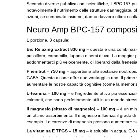
Secondo diverse pubblicazioni scientifiche, il BPC 157 può
notevolmente il nutrimento delle strutture danneggiate, ol
azioni, se combinate insieme, danno davvero ottimi risultat
Neuro Amp BPC-157 composi
1 porzione, 3 capsule:
Bio Relaxing Extract 830 mg
– questa è una combinazion
passiflora, camomilla, luppolo e semi d’uva.
La maggior p
addormentarci più velocemente, di liberarci dalla frenes
Phenibut – 750 mg
– appartiene alle sostanze nootropich
GABA.
Questa azione offre due vantaggi in uno.
Il primo
aumentare le nostre capacità cognitive (come la memoria
L-teanina – 100 mg
– è l’ingrediente attivo più essenzial
calmanti, che sono perfettamente utili in un mondo stres
Il magnesio (citrato di magnesio) – 100 mg
– è un min
un ottimo assorbimento.
Il magnesio influenza il grado d
esempio.
Le carenze di magnesio possono aumentare signi
La vitamina E TPGS – 15 mg
– è solubile in acqua.
Ciò 