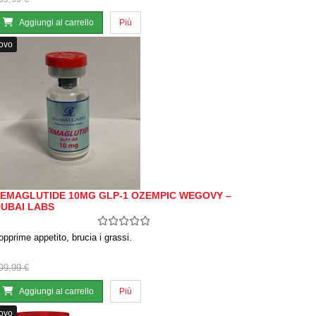
Aggiungi al carrello
Più
ovo
EMAGLUTIDE 10MG GLP-1 OZEMPIC WEGOVY –
UBAI LABS
opprime appetito, brucia i grassi.
99,99 €
Aggiungi al carrello
Più
ovo