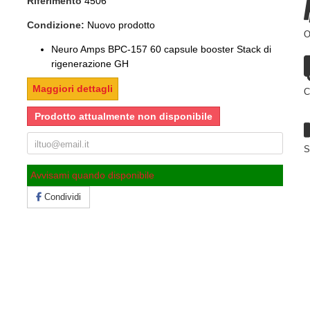
Riferimento
4506
Condizione:
Nuovo prodotto
O
Neuro Amps BPC-157 60 capsule booster Stack di
rigenerazione GH
Maggiori dettagli
C
Prodotto attualmente non disponibile
S
Avvisami quando disponibile
Condividi