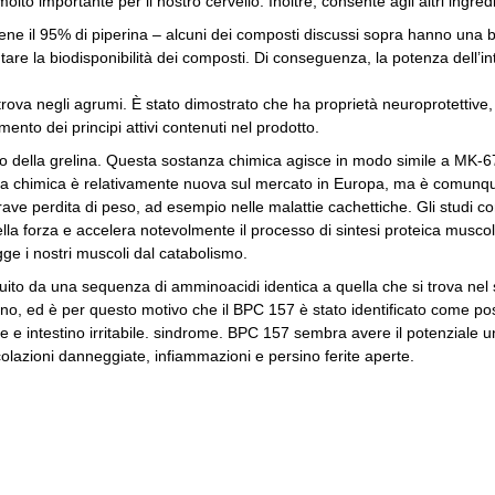
molto importante per il nostro cervello.
Inoltre, consente agli altri ingred
ene il 95% di piperina – alcuni dei composti discussi sopra hanno una bi
are la biodisponibilità dei composti.
Di conseguenza, la potenza dell’i
trova negli agrumi.
È stato dimostrato che ha proprietà neuroprotettive, 
imento dei principi attivi contenuti nel prodotto.
della grelina.
Questa sostanza chimica agisce in modo simile a MK-
 chimica è relativamente nuova sul mercato in Europa, ma è comunque 
ve perdita di peso, ad esempio nelle malattie cachettiche.
Gli studi c
lla forza e accelera notevolmente il processo di sintesi proteica musco
ge i nostri muscoli dal catabolismo.
uito da una sequenza di amminoacidi identica a quella che si trova ne
no, ed è per questo motivo che il BPC 157 è stato identificato come possi
te e intestino irritabile. sindrome.
BPC 157 sembra avere il potenziale unic
ticolazioni danneggiate, infiammazioni e persino ferite aperte.