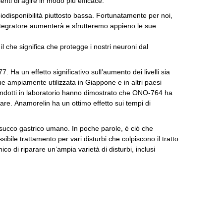
ienti di agire in modo più efficace.
odisponibilità piuttosto bassa.
Fortunatamente per noi,
ntegratore aumenterà e sfrutteremo appieno le sue
il che significa che protegge i nostri neuroni dal
677.
Ha un effetto significativo sull’aumento dei livelli sia
ampiamente utilizzata in Giappone e in altri paesi
ondotti in laboratorio hanno dimostrato che ONO-764 ha
lare.
Anamorelin ha un ottimo effetto sui tempi di
l succo gastrico umano.
In poche parole, è ciò che
bile trattamento per vari disturbi che colpiscono il tratto
o di riparare un’ampia varietà di disturbi, inclusi