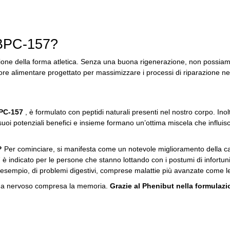
BPC-157?
one della forma atletica.
Senza una buona rigenerazione, non possiamo
 alimentare progettato per massimizzare i processi di riparazione nel
PC-157
, è formulato con peptidi naturali presenti nel nostro corpo.
Inol
uoi potenziali benefici e insieme formano un’ottima miscela che influisc
7?
Per cominciare, si manifesta come un notevole miglioramento della capa
 indicato per le persone che stanno lottando con i postumi di infortun
esempio, di problemi digestivi, comprese malattie più avanzate come le
tema nervoso compresa la memoria.
Grazie al Phenibut nella formulaz