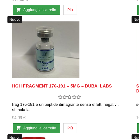
Aggiungi al carrello
Più
Nuovo
Nu
HGH FRAGMENT 176-191 – 5MG – DUBAI LABS
S
D
frag 176-191 è un peptide dimagrante senza effetti negativi.
s
stimola la…
94,99 €
1
Aggiungi al carrello
Più
Nuovo
Nu