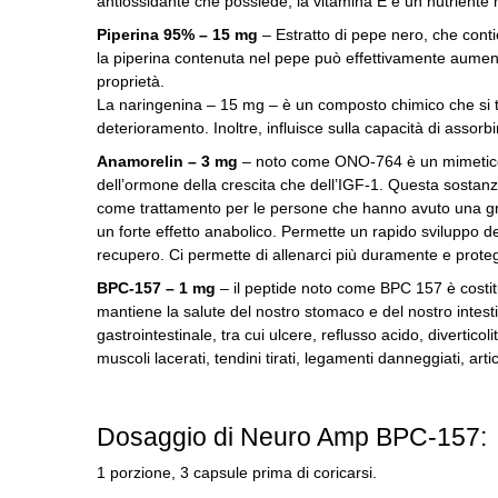
antiossidante che possiede, la vitamina E è un nutriente 
Piperina 95% – 15 mg
– Estratto di pepe nero, che conti
la piperina contenuta nel pepe può effettivamente aument
proprietà.
La naringenina – 15 mg – è un composto chimico che si 
deterioramento.
Inoltre, influisce sulla capacità di assorb
Anamorelin – 3 mg
– noto come ONO-764 è un mimetico 
dell’ormone della crescita che dell’IGF-1.
Questa sostanza
come trattamento per le persone che hanno avuto una gra
un forte effetto anabolico.
Permette un rapido sviluppo de
recupero.
Ci permette di allenarci più duramente e proteg
BPC-157 – 1 mg
– il peptide noto come BPC 157 è costit
mantiene la salute del nostro stomaco e del nostro intesti
gastrointestinale, tra cui ulcere, reflusso acido, diverticoli
muscoli lacerati, tendini tirati, legamenti danneggiati, ar
Dosaggio di Neuro Amp BPC-157:
1 porzione, 3 capsule prima di coricarsi.