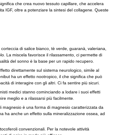
significa che crea nuovo tessuto capillare, che accelera
ita IGF, oltre a potenziare la sintesi del collagene.
Queste
 corteccia di salice bianco, tè verde, guaranà, valeriana,
olo.
La miscela favorisce il rilassamento, ci permette di
lità del sonno è la base per un rapido recupero.
fetto direttamente sul sistema neurologico, simile al
fenibut ha un effetto nootropico, il che significa che può
cità di interagire con gli altri.
Ci fa sentire più sicuri.
nisti medici stanno cominciando a lodare i suoi effetti
re meglio e a rilassarsi più facilmente.
o di magnesio è una forma di magnesio caratterizzata da
 ma ha anche un effetto sulla mineralizzazione ossea, ad
tocoferoli convenzionali.
Per la notevole attività