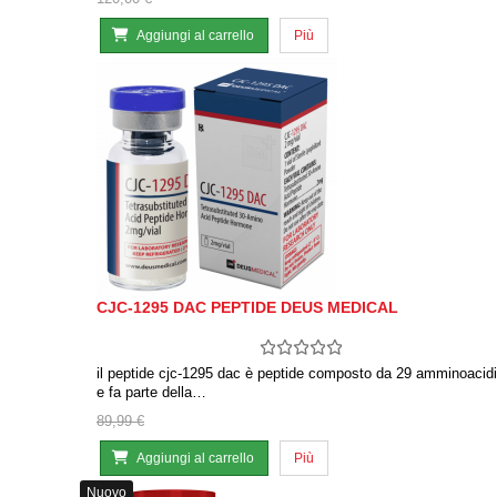
Aggiungi al carrello
Più
CJC-1295 DAC PEPTIDE DEUS MEDICAL
il peptide cjc-1295 dac è peptide composto da 29 amminoacidi
e fa parte della…
89,99 €
Aggiungi al carrello
Più
Nuovo