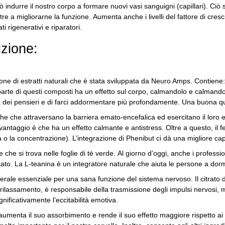
 indurre il nostro corpo a formare nuovi vasi sanguigni (capillari).
Ciò 
tre a migliorarne la funzione.
Aumenta anche i livelli del fattore di cresc
i rigenerativi e riparatori.
zione:
e di estratti naturali che è stata sviluppata da Neuro Amps.
Contiene:
arte di questi composti ha un effetto sul corpo, calmandolo e calmand
ia dei pensieri e di farci addormentare più profondamente.
Una buona qua
e che attraversano la barriera emato-encefalica ed esercitano il loro ef
 vantaggio è che ha un effetto calmante e antistress.
Oltre a questo, il 
 o la concentrazione).
L’integrazione di Phenibut ci dà una migliore capa
e che si trova nelle foglie di tè verde.
Al giorno d’oggi, anche i professio
sato.
La L-teanina è un integratore naturale che aiuta le persone a dormi
erale essenziale per una sana funzione del sistema nervoso.
Il citrat
i rilassamento, è responsabile della trasmissione degli impulsi nervosi,
ficativamente l’eccitabilità emotiva.
aumenta il suo assorbimento e rende il suo effetto maggiore rispetto ai 