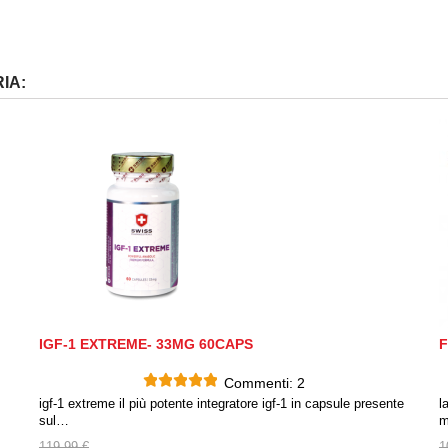
IA:
IGF-1 EXTREME- 33MG 60CAPS
F
Commenti:
2
igf-1 extreme il più potente integratore igf-1 in capsule presente
l
sul…
m
119,99 €
1