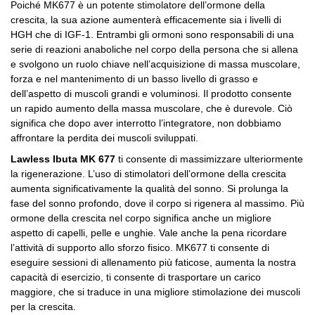
Poiché MK677 è un potente stimolatore dell’ormone della
crescita, la sua azione aumenterà efficacemente sia i livelli di
HGH che di IGF-1.
Entrambi gli ormoni sono responsabili di una
serie di reazioni anaboliche nel corpo della persona che si allena
e svolgono un ruolo chiave nell’acquisizione di massa muscolare,
forza e nel mantenimento di un basso livello di grasso e
dell’aspetto di muscoli grandi e voluminosi.
Il prodotto consente
un rapido aumento della massa muscolare, che è durevole.
Ciò
significa che dopo aver interrotto l’integratore, non dobbiamo
affrontare la perdita dei muscoli sviluppati.
Lawless Ibuta MK 677
ti consente di massimizzare ulteriormente
la rigenerazione.
L’uso di stimolatori dell’ormone della crescita
aumenta significativamente la qualità del sonno.
Si prolunga la
fase del sonno profondo, dove il corpo si rigenera al massimo.
Più
ormone della crescita nel corpo significa anche un migliore
aspetto di capelli, pelle e unghie.
Vale anche la pena ricordare
l’attività di supporto allo sforzo fisico.
MK677 ti consente di
eseguire sessioni di allenamento più faticose, aumenta la nostra
capacità di esercizio, ti consente di trasportare un carico
maggiore, che si traduce in una migliore stimolazione dei muscoli
per la crescita.