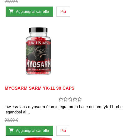
90,00 €
Aggiungi al carrello
Più
MYOSARM SARM YK-11 90 CAPS
lawless labs myosarm è un integratore a base di sarm yk-11, che
legandosi al…
93,00 €
Aggiungi al carrello
Più