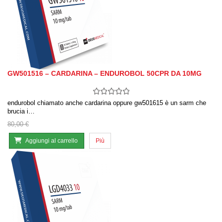
GW501516 – CARDARINA – ENDUROBOL 50CPR DA 10MG
endurobol chiamato anche cardarina oppure gw501615 è un sarm che
brucia i…
80,00 €
Aggiungi al carrello
Più