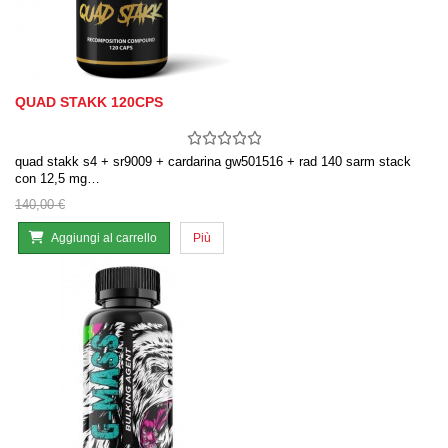
QUAD STAKK 120CPS
quad stakk s4 + sr9009 + cardarina gw501516 + rad 140 sarm stack
con 12,5 mg…
140,00 €
Aggiungi al carrello
Più