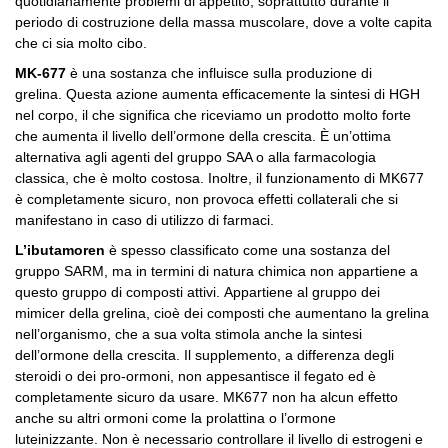
quotidianamente problemi di appetito, soprattutto durante il
periodo di costruzione della massa muscolare, dove a volte capita
che ci sia molto cibo.
MK-677
è una sostanza che influisce sulla produzione di
grelina.
Questa azione aumenta efficacemente la sintesi di HGH
nel corpo, il che significa che riceviamo un prodotto molto forte
che aumenta il livello dell’ormone della crescita.
È un’ottima
alternativa agli agenti del gruppo SAA o alla farmacologia
classica, che è molto costosa.
Inoltre, il funzionamento di MK677
è completamente sicuro, non provoca effetti collaterali che si
manifestano in caso di utilizzo di farmaci.
L’ibutamoren
è spesso classificato come una sostanza del
gruppo SARM, ma in termini di natura chimica non appartiene a
questo gruppo di composti attivi.
Appartiene al gruppo dei
mimicer della grelina, cioè dei composti che aumentano la grelina
nell’organismo, che a sua volta stimola anche la sintesi
dell’ormone della crescita.
Il supplemento, a differenza degli
steroidi o dei pro-ormoni, non appesantisce il fegato ed è
completamente sicuro da usare.
MK677 non ha alcun effetto
anche su altri ormoni come la prolattina o l’ormone
luteinizzante.
Non è necessario controllare il livello di estrogeni e