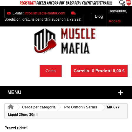
Benvenuto,
E-mail:
info@muscle-mafia.com
Blog
Spedizioni gratuite per ordini superiori a 79,99€
Accedi
Carrello:
0
Prodotti
0,00 €
Cerca
MENU
Cerca per categoria
Pro Ormoni / Sarms
MK 677
Liquid 25mg 30ml
Prezzi ridotti!