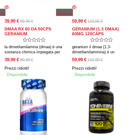
ima
Anteprima
39,99 €
59,99 €
89,99 €
110,00 €
DMAA RX 60 DA 50CPS
GERANIUM (1.3 DMAA)
GERANIUM
60MG 120CAPS
la dimetilamilamina (dmaa) è una
geranium il dmaa (1,3-
sostanza chimica impiegata per
dimetilamilammina) è un
perdere peso o per accrescere le
integratore di geranio utile per la
39,99 €
59,99 €
89,99 €
110,00 €
prestazioni sportive.
perdita di peso è anche un
potente stimolante ed
Prezzi ridotti!
Prezzi ridotti!
energizzante per questo motivo
Disponibile
Disponibile
trova un ampio uso anche per il
pre workout.