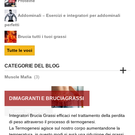
Proteine
Addominali – Esercizi e integratori per addominali
perfetti
Brucia tutti i tuoi grassi
Tutte le voci
CATEGORIE DEL BLOG
Muscle Mafia
(3)
DIMAGRANTI E BRUCIAGRASSI
Ci sono 168 prodotti.
Integratori Brucia Grassi
efficaci nel trattamento della perdita
di peso attraverso il processo di
termogenesi
.
La Termogenesi agisce sul nostro corpo aumentandone la
temperatura, in questo modi si avrà una riduzione dei grassi