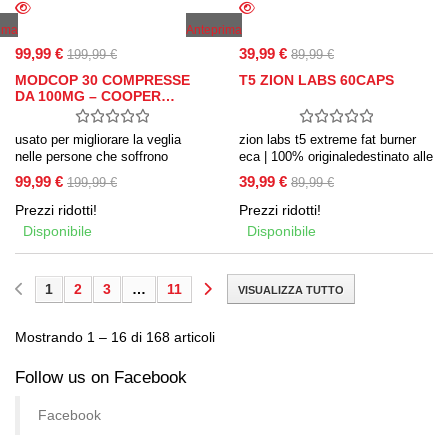
ima
Anteprima
99,99 €
39,99 €
199,99 €
89,99 €
MODCOP 30 COMPRESSE
T5 ZION LABS 60CAPS
DA 100MG – COOPER…
usato per migliorare la veglia
zion labs t5 extreme fat burner
nelle persone che soffrono
eca | 100% originaledestinato alle
di estrema sonnolenza dovuta
persone che vogliono perdere
99,99 €
39,99 €
199,99 €
89,99 €
a narcolessia – nootropico nzt
peso, potente termogenico che
accelera il metabolismo
Prezzi ridotti!
Prezzi ridotti!
stimolando il processo di lipolisi.
Disponibile
Disponibile
1
2
3
…
11
VISUALIZZA TUTTO
Mostrando 1 – 16 di 168 articoli
Follow us on Facebook
Facebook