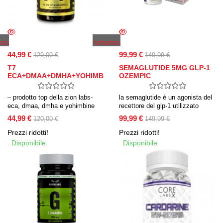
ima
Anteprima
44,99 €
99,99 €
120,00 €
149,99 €
T7
SEMAGLUTIDE 5MG GLP-1
ECA+DMAA+DMHA+YOHIMBINE
OZEMPIC
– prodotto top della zion labs-
la semaglutide è un agonista del
eca, dmaa, dmha e yohimbine
recettore del glp-1 utilizzato
hcl- estremo per la perdita di
come antidiabetico e studiato per
44,99 €
99,99 €
120,00 €
149,99 €
peso- migliora funzione cognitiva
la terapia dell’obesità.
ed umore- energia per tutto il
Prezzi ridotti!
Prezzi ridotti!
giorno- soppressione dell’appetito
Disponibile
Disponibile