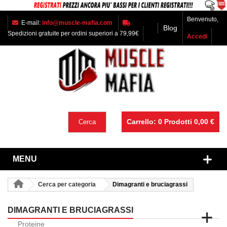
Benvenuto,
E-mail:
info@muscle-mafia.com
Blog
Spedizioni gratuite per ordini superiori a 79,99€
Accedi
Carrello:
0
Prodotti
0,00 €
Cerca
MENU
Cerca per categoria
Dimagranti e bruciagrassi
DIMAGRANTI E BRUCIAGRASSI
Proteine