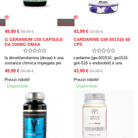
ima
Anteprima
49,99 €
43,99 €
99,99 €
93,99 €
G GERANIUM 150 CAPSULE
CARDARINE GW-501516 60
DA 100MG DMAA
CPS
la dimetilamilamina (dmaa) è una
cardarine (gw-501516, gw1516,
sostanza chimica impiegata per
gsk-516 o endurobol) è una
perdere peso o per accrescere le
sostanza che agisce come un
49,99 €
43,99 €
99,99 €
93,99 €
prestazioni sportive.
modulatore dei recettori ormonali.
gw-501516 attiva la proteina
Prezzi ridotti!
Prezzi ridotti!
chinasi, l’attivazione stimola
Disponibile
Disponibile
l’assorbimento del glucosio nei
muscoli scheletrici.