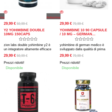
ima
Anteprima
29,99 €
29,99 €
59,99 €
79,99 €
Y2 YOHIMBINE DOUBLE
YOHIMBINE 10 90 CAPSULE
10MG 150CAPS
/ 10 MG – GERMAN…
zion labs double yohimbine y2 è
yohimbine di german medico è
un integratore altamente efficace
sviluppato dalla qualità di prima
per bruciare i grassi e aumentare
classe della materia prima
29,99 €
29,99 €
59,99 €
79,99 €
l’energia.
utilizzata. il vantaggio principale
della yohimbina sono gli effetti
Prezzi ridotti!
Prezzi ridotti!
molto positivi nel bruciare i
Disponibile
Disponibile
grassi, aumentare l’energia e
l’appetito sessuale.