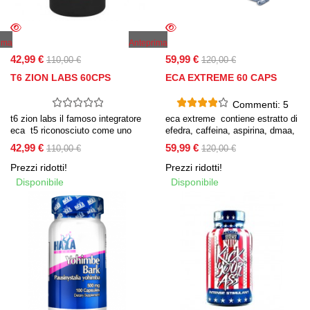
ima
Anteprima
42,99 €
59,99 €
110,00 €
120,00 €
T6 ZION LABS 60CPS
ECA EXTREME 60 CAPS
Commenti:
5
t6 zion labs il famoso integratore
eca extreme contiene estratto di
eca t5 riconosciuto come uno
efedra, caffeina, aspirina, dmaa,
dei migliori bruciagrassi in
sinefrina bioperine, yohimbine hcl
42,99 €
59,99 €
110,00 €
120,00 €
commercio è stato arricchito con
e hordenine.
l’aggiunta di dmaa estratto di
Prezzi ridotti!
Prezzi ridotti!
geranio.
Disponibile
Disponibile