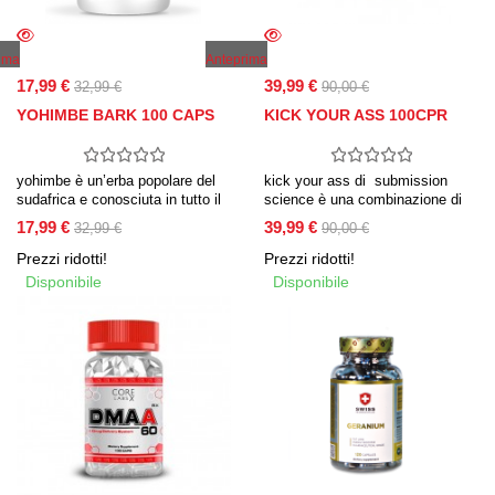
ima
Anteprima
17,99 €
39,99 €
32,99 €
90,00 €
YOHIMBE BARK 100 CAPS
KICK YOUR ASS 100CPR
yohimbe è un’erba popolare del
kick your ass di submission
sudafrica e conosciuta in tutto il
science è una combinazione di
mondo come un forte afrodisiaco.
potente geranio stimolante e
17,99 €
39,99 €
32,99 €
90,00 €
è estratto dalla corteccia interna
caffeina citrato. agendo in modo
dell’albero tropicale dell’africa
sinergico, il prodotto mostra una
Prezzi ridotti!
Prezzi ridotti!
occidentale (corynanthe
maggiore attività, più forte del
Disponibile
Disponibile
yohimbe). per secoli la corteccia
solo dmaa!
cruda è stata utilizzata come
mezzo per rafforzare le
prestazioni e il piacere sessuali.