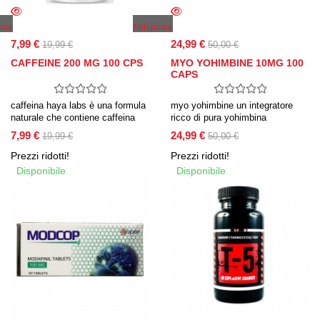
ima
Anteprima
7,99 €
24,99 €
19,99 €
50,00 €
CAFFEINE 200 MG 100 CPS
MYO YOHIMBINE 10MG 100
CAPS
caffeina haya labs è una formula
myo yohimbine un integratore
naturale che contiene caffeina
ricco di pura yohimbina
come principio attivo. la sua
cloridrato. l’ingrediente stimolante
7,99 €
24,99 €
19,99 €
50,00 €
formula stimola l’attività mentale
è utile nella lotta contro il
e fisica, aumenta l’energia e la
cosiddetto tessuto adiposo
Prezzi ridotti!
Prezzi ridotti!
concentrazione e aiuta a bruciare
Disponibile
Disponibile
il grasso in eccesso.