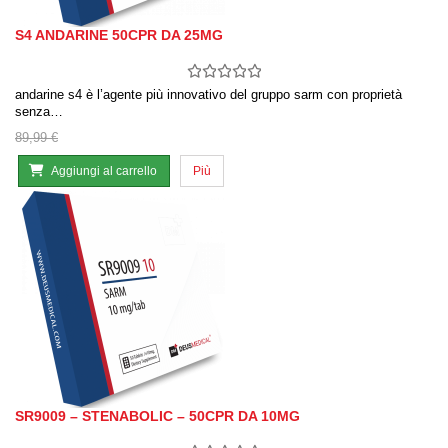
S4 ANDARINE 50CPR DA 25MG
andarine s4 è l’agente più innovativo del gruppo sarm con proprietà
senza…
89,99 €
Aggiungi al carrello
Più
SR9009 – STENABOLIC – 50CPR DA 10MG