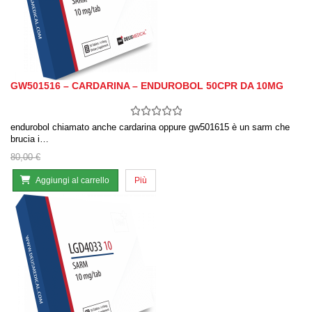
GW501516 – CARDARINA – ENDUROBOL 50CPR DA 10MG
endurobol chiamato anche cardarina oppure gw501615 è un sarm che
brucia i…
80,00 €
Aggiungi al carrello
Più