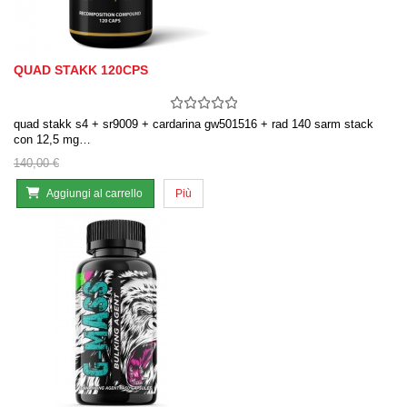
QUAD STAKK 120CPS
quad stakk s4 + sr9009 + cardarina gw501516 + rad 140 sarm stack
con 12,5 mg…
140,00 €
Aggiungi al carrello
Più