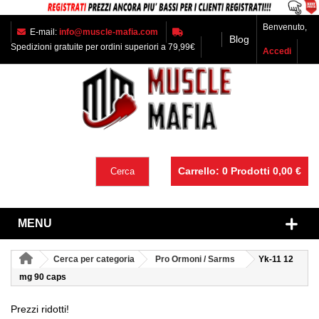
Benvenuto,
E-mail:
info@muscle-mafia.com
Blog
Spedizioni gratuite per ordini superiori a 79,99€
Accedi
Carrello:
0
Prodotti
0,00 €
Cerca
MENU
Cerca per categoria
Pro Ormoni / Sarms
Yk-11 12
mg 90 caps
Prezzi ridotti!