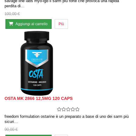
savage line labs myo-lgd il sarm più forte che provoca una rapida
perdita di…
100,00 €
Aggiungi al carrello
Più
OSTA MK 2866 12,5MG 120 CAPS
freedom formulation ostarine è un preparato a base di uno dei sarm più
sicuri…
90,00 €