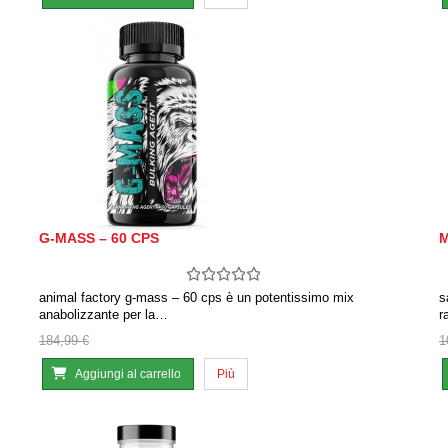
G-MASS – 60 CPS
M
animal factory g-mass – 60 cps è un potentissimo mix
s
anabolizzante per la…
r
184,99 €
1
Aggiungi al carrello
Più