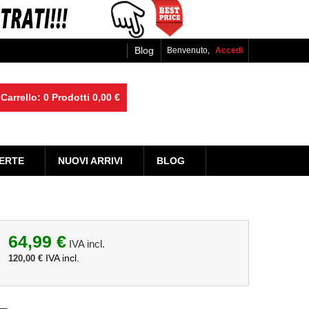
Blog
Benvenuto,
Accedi
Carrello:
0
Prodotti
0,00 €
ERTE
NUOVI ARRIVI
BLOG
64,99 €
IVA incl.
IVA incl.
120,00 €