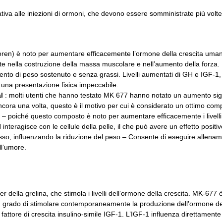
ativa alle iniezioni di ormoni, che devono essere somministrate più vol
n) è noto per aumentare efficacemente l’ormone della crescita umano, no
e nella costruzione della massa muscolare e nell’aumento della forza.
ento di peso sostenuto e senza grassi.
Livelli aumentati di GH e IGF-1,
 una presentazione fisica impeccabile.
l
: molti utenti che hanno testato MK 677 hanno notato un aumento signi
cora una volta, questo è il motivo per cui è considerato un ottimo comp
– poiché questo composto è noto per aumentare efficacemente i livelli
nteragisce con le cellule della pelle, il che può avere un effetto positivo
so, influenzando la riduzione del peso – Consente di eseguire allenamen
ll’umore.
ella grelina, che stimola i livelli dell’ormone della crescita.
MK-677 è 
n grado di stimolare contemporaneamente la produzione dell’ormone del
 fattore di crescita insulino-simile IGF-1.
L’IGF-1 influenza direttamente