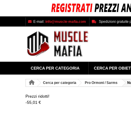
E-mail:
info@muscle-mafia.com
Spedizioni gratuite p
CERCA PER CATEGORIA
CERCA PER OBIET
Cerca per categoria
Pro Ormoni / Sarms
N
Prezzi ridotti!
-55,01 €