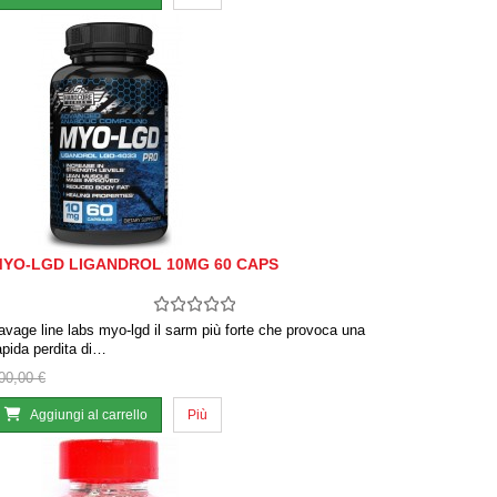
YO-LGD LIGANDROL 10MG 60 CAPS
avage line labs myo-lgd il sarm più forte che provoca una
apida perdita di…
00,00 €
Aggiungi al carrello
Più