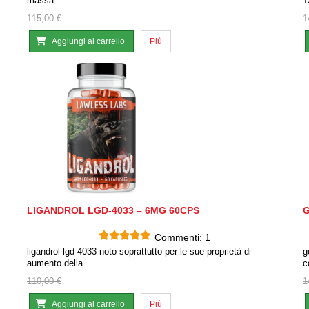
massa…
1
115,00 €
1
Aggiungi al carrello
Più
LIGANDROL LGD-4033 – 6MG 60CPS
G
Commenti:
1
ligandrol lgd-4033 noto soprattutto per le sue proprietà di
g
aumento della…
c
110,00 €
1
Aggiungi al carrello
Più