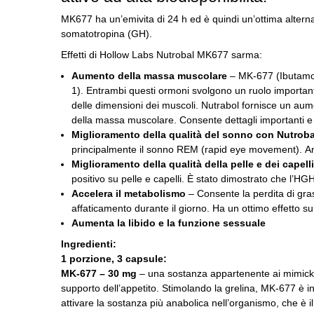
MK677 ha un’emivita di 24 h ed è quindi un’ottima altern
somatotropina (GH).
Effetti di Hollow Labs Nutrobal MK677 sarma:
Aumento della massa muscolare
– MK-677 (Ibutamore
1).
Entrambi questi ormoni svolgono un ruolo important
delle dimensioni dei muscoli.
Nutrabol fornisce un aum
della massa muscolare.
Consente dettagli importanti e
Miglioramento della qualità del sonno con Nutroba
principalmente il sonno REM (rapid eye movement).
An
Miglioramento della qualità della pelle e dei capelli
positivo su pelle e capelli.
È stato dimostrato che l’HGH i
Accelera il metabolismo
– Consente la perdita di gras
affaticamento durante il giorno.
Ha un ottimo effetto su
Aumenta la libido e la funzione sessuale
Ingredienti:
1 porzione, 3 capsule:
MK-677 – 30 mg
– una sostanza appartenente ai mimicker d
supporto dell’appetito.
Stimolando la grelina, MK-677 è i
attivare la sostanza più anabolica nell’organismo, che è il