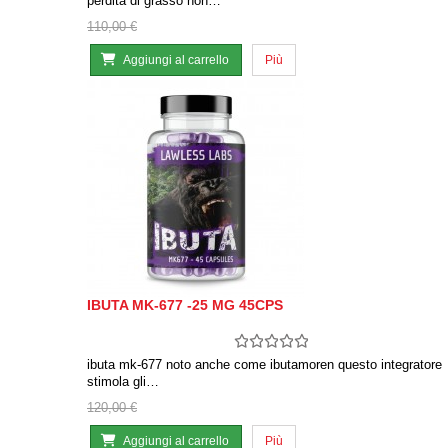
perdita di grasso non…
110,00 €
Aggiungi al carrello
Più
IBUTA MK-677 -25 MG 45CPS
ibuta mk-677 noto anche come ibutamoren questo integratore
stimola gli…
120,00 €
Aggiungi al carrello
Più