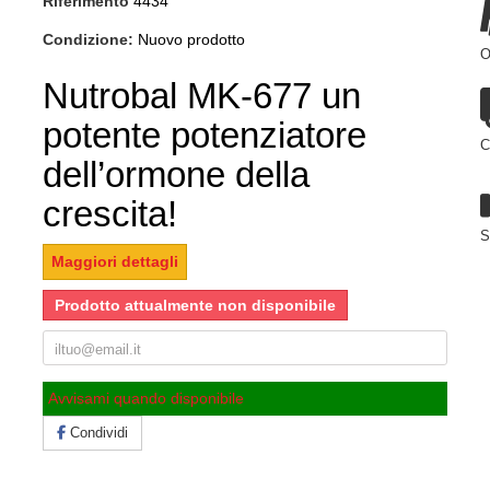
Riferimento
4434
Condizione:
Nuovo prodotto
O
Nutrobal MK-677 un
potente potenziatore
C
dell’ormone della
crescita!
S
Maggiori dettagli
Prodotto attualmente non disponibile
Avvisami quando disponibile
Condividi