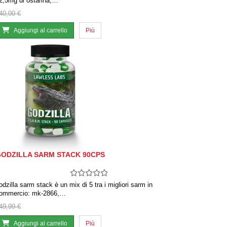
2,5mg di ostarina,…
40,00 €
Aggiungi al carrello
Più
ODZILLA SARM STACK 90CPS
odzilla sarm stack è un mix di 5 tra i migliori sarm in
ommercio: mk-2866,…
49,99 €
Aggiungi al carrello
Più