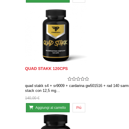
QUAD STAKK 120CPS
quad stakk s4 + sr9009 + cardarina gw501516 + rad 140 sarm
stack con 12,5 mg…
140,00 €
Aggiungi al carrello
Più